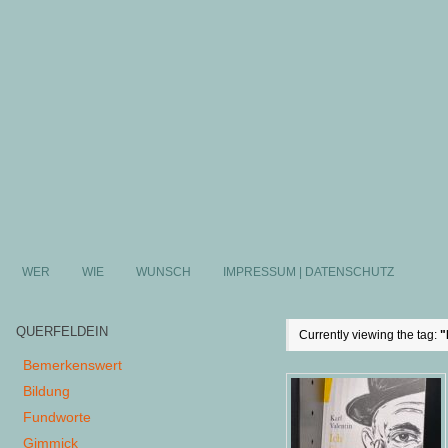
WER
WIE
WUNSCH
IMPRESSUM | DATENSCHUTZ
QUERFELDEIN
Currently viewing the tag:
"
Bemerkenswert
Bildung
Fundworte
Gimmick