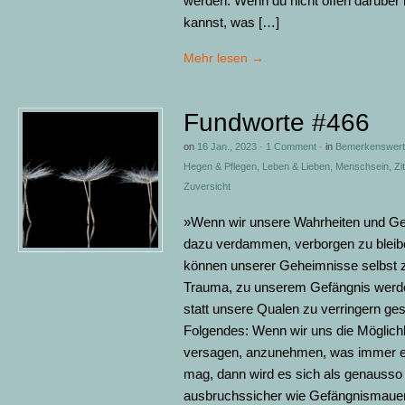
werden. Wenn du nicht offen darüber
kannst, was […]
Mehr lesen
→
Fundworte #466
on
16 Jan., 2023
·
1 Comment
·
in
Bemerkenswert
Hegen & Pflegen
,
Leben & Lieben
,
Menschsein
,
Zi
Zuversicht
»Wenn wir unsere Wahrheiten und G
dazu verdammen, verborgen zu bleib
können unserer Geheimnisse selbst
Trauma, zu unserem Gefängnis werd
statt unsere Qualen zu verringern ge
Folgendes: Wenn wir uns die Möglich
versagen, anzunehmen, was immer e
mag, dann wird es sich als genausso
ausbruchssicher wie Gefängnismaue