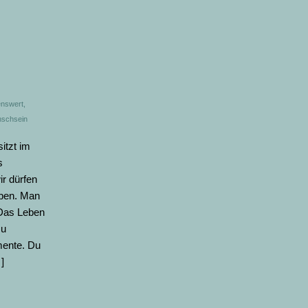
nswert
,
schsein
itzt im
s
ir dürfen
aben. Man
 Das Leben
zu
mente. Du
]