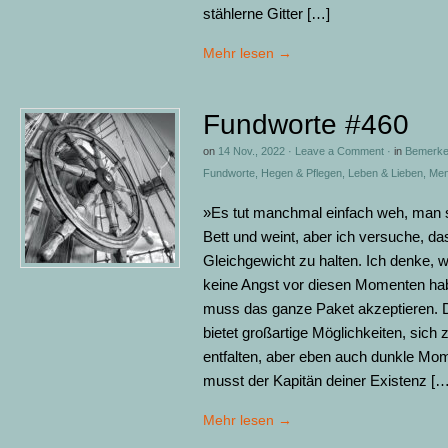
stählerne Gitter […]
Mehr lesen
→
Fundworte #460
on
14 Nov., 2022
·
Leave a Comment
·
in
Bemerke
Fundworte
,
Hegen & Pflegen
,
Leben & Lieben
,
Men
»Es tut manchmal einfach weh, man s
Bett und weint, aber ich versuche, da
Gleichgewicht zu halten. Ich denke, w
keine Angst vor diesen Momenten h
muss das ganze Paket akzeptieren.
bietet großartige Möglichkeiten, sich 
entfalten, aber eben auch dunkle Mo
musst der Kapitän deiner Existenz […
Mehr lesen
→