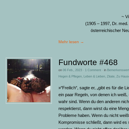
~ Vi
(1905 – 1997, Dr. med. e
österreichischer Ne
Mehr lesen
→
Fundworte #468
on
06 Feb., 2023
·
1 Comment
·
in
Bemerkenswer
Hegen & Pflegen
,
Leben & Lieben
,
Zitate
,
Zu Hause
»“Freilich“, sagte er, „gibt es für die 
ein paar Regeln, von denen ich weiß,
wahr sind. Wenn du den anderen nich
respektierst, dann wirst du eine Men
Probleme haben. Wenn du nicht weiß
Kompromisse schließt, dann wird es 