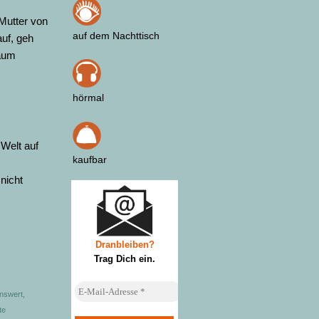
 Mutter von
auf dem Nachttisch
uf, geh
raum
hörmal
 Welt auf
kaufbar
 nicht
Dranbleiben?
Trag Dich ein
.
nswert
,
te