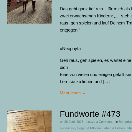
Das geht ganz tief rein – für mich als
zwei erwachsenen Kindern: „… steh a
raus, geh spielen und lauf Deinem T
entgegen.“
»Neophyta
Geh raus, geh spielen, es wartet eine
dich
Eine von vielen und einigen gefällt sie
Lern sie zu lieben und […]
Mehr lesen
→
Fundworte #473
on
26 Juni, 2023
·
Leave a Comment
·
in
Bemerke
Fundworte
,
Hegen & Pflegen
,
Leben & Lieben
,
Zita