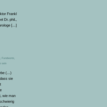
ktor Frankl
t Dr. phil.,
urologe […]
t
,
Fundworte
,
 sein
Liebe (…)
 dass sie
t
ge
t, wie man
schwierig