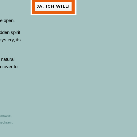
the open.
dden spirit
mystery, its
 natural
n over to
enswert
,
schsein
,