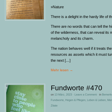
»Nature
There is a delight in the hardy life of 
There are no words that can tell the hi
of the wilderness, that can reveal its 
melancholy and its charm.
The nation behaves well if it treats the
resources as assets which it must tur
the next […]
Mehr lesen
→
Fundworte #470
on
13 März, 2023
·
Leave a Comment
·
in
Bemerk
Fundworte
,
Hegen & Pflegen
,
Leben & Lieben
,
Men
Zitate