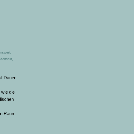
nswert
,
schsein
,
uf Dauer
wie die
lischen
sen Raum