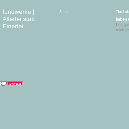
fundwerke |
Seiten
The Lat
Allerlei statt
lieben
Einerlei.
Das geht
mich al