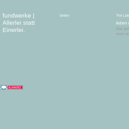
fundwerke |
Seiten
The Lat
Allerlei statt
lieben
Einerlei.
Das geht
mich al