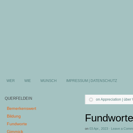
WER
WIE
WUNSCH
IMPRESSUM | DATENSCHUTZ
QUERFELDEIN
on Appreciation | über
Bemerkenswert
Fundworte
Bildung
Fundworte
on
03 Apr., 2023
·
Leave a Comm
Gimmick