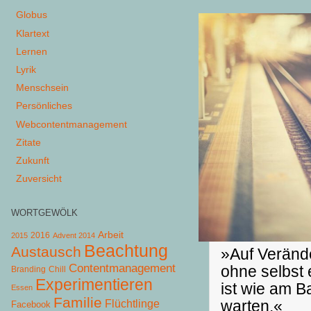
Globus
Klartext
Lernen
Lyrik
Menschsein
Persönliches
Webcontentmanagement
Zitate
Zukunft
Zuversicht
WORTGEWÖLK
Arbeit
2015
2016
Advent 2014
Beachtung
Austausch
»Auf Veränd
Contentmanagement
ohne selbst 
Chill
Branding
Experimentieren
ist wie am B
Essen
Familie
warten.«
Flüchtlinge
Facebook