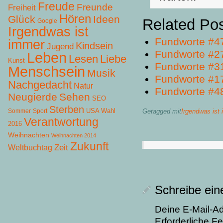
Freude
Freunde
Freiheit
Hören
Glück
Ideen
Related Po
Google
Irgendwas ist
Fundworte #4
immer
Kindsein
Jugend
Fundworte #2
Leben
Lesen
Liebe
Kunst
Fundworte #3
Menschsein
Musik
Fundworte #1
Nachgedacht
Natur
Fundworte #4
Neugierde
Sehen
SEO
Sterben
USA Wahl
Getagged mit
Irgendwas ist
Sommer
Sport
Verantwortung
2016
Weihnachten
Weihnachten 2014
Zukunft
Zeit
Weltbuchtag
Schreibe ei
Deine E-Mail-Adr
Erforderliche Fe