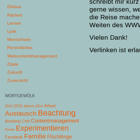
schreibt mir kur
Globus
gerne wissen, we
Klartext
die Reise mache
Lernen
Weiten des WWW 
Lyrik
Vielen Dank!
Menschsein
Persönliches
Verlinken ist erl
Webcontentmanagement
Zitate
Zukunft
Zuversicht
WORTGEWÖLK
Arbeit
2015
2016
Advent 2014
Beachtung
Austausch
Contentmanagement
Chill
Branding
Experimentieren
Essen
Familie
Flüchtlinge
Facebook