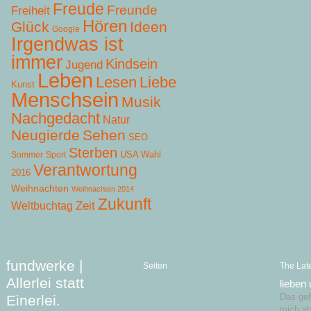
Freude
Freunde
Freiheit
Hören
Glück
Ideen
Google
Irgendwas ist
immer
Kindsein
Jugend
Leben
Lesen
Liebe
Kunst
Menschsein
Musik
Nachgedacht
Natur
Neugierde
Sehen
SEO
Sterben
USA Wahl
Sommer
Sport
Verantwortung
2016
Weihnachten
Weihnachten 2014
Zukunft
Zeit
Weltbuchtag
fundwerke |
Seiten
The Lat
Allerlei statt
lieben
Einerlei.
Das geht
mich al