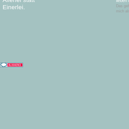
lieben
Einerlei.
Das geht
mich al