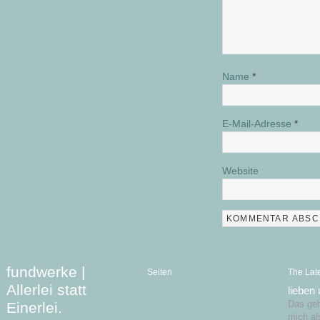
Name
*
E-Mail-Adresse
*
Website
fundwerke |
Seiten
The Lat
Allerlei statt
lieben
Einerlei.
Das geht
mich al