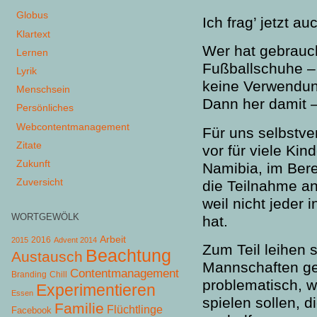
Globus
Ich frag’ jetzt a
Klartext
Wer hat gebrauch
Lernen
Fußballschuhe – 
Lyrik
keine Verwendun
Menschsein
Dann her damit –
Persönliches
Webcontentmanagement
Für uns selbstve
Zitate
vor für viele Kin
Zukunft
Namibia, im Ber
Zuversicht
die Teilnahme an
weil nicht jeder
WORTGEWÖLK
hat.
Arbeit
2015
2016
Advent 2014
Zum Teil leihen s
Beachtung
Austausch
Mannschaften ge
Contentmanagement
Chill
Branding
problematisch, 
Experimentieren
Essen
spielen sollen, 
Familie
Flüchtlinge
Facebook