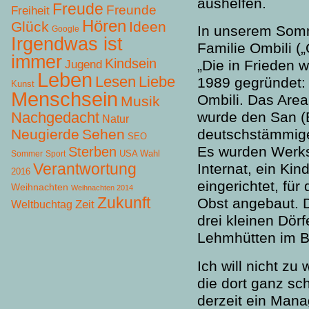
aushelfen.
Freude
Freunde
Freiheit
Hören
Glück
Ideen
In unserem Somm
Google
Irgendwas ist
Familie Ombili („
immer
Kindsein
„Die in Frieden 
Jugend
Leben
Lesen
Liebe
1989 gegründet: 
Kunst
Menschsein
Ombili. Das Area
Musik
Nachgedacht
wurde den San (
Natur
Neugierde
Sehen
deutschstämmige
SEO
Es wurden Werkst
Sterben
USA Wahl
Sommer
Sport
Verantwortung
Internat, ein Ki
2016
eingerichtet, fü
Weihnachten
Weihnachten 2014
Zukunft
Obst angebaut. D
Zeit
Weltbuchtag
drei kleinen Dörf
Lehmhütten im B
Ich will nicht z
die dort ganz sc
derzeit ein Manag