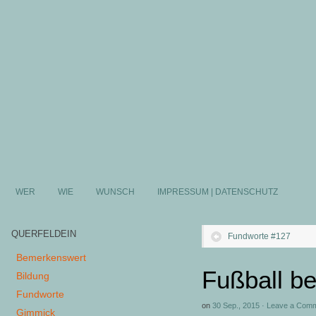
WER
WIE
WUNSCH
IMPRESSUM | DATENSCHUTZ
QUERFELDEIN
Fundworte #127
Bemerkenswert
Fußball b
Bildung
Fundworte
on
30 Sep., 2015
·
Leave a Com
Gimmick