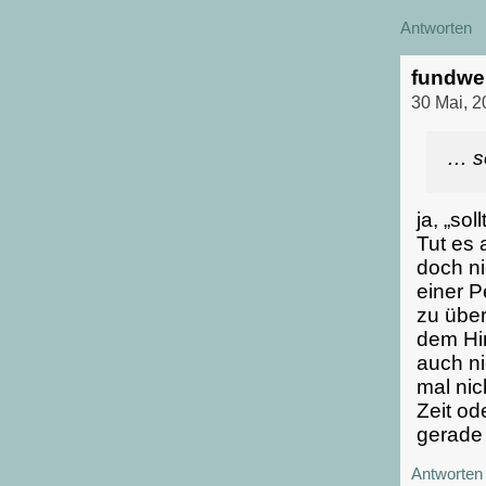
Antworten
fundwe
30 Mai, 
… so
ja, „so
Tut es 
doch ni
einer P
zu über
dem Hin
auch n
mal nic
Zeit o
gerade 
Antworten