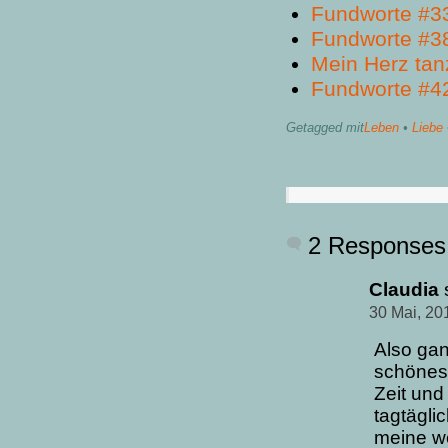
Fundworte #3
Fundworte #3
Mein Herz tan
Fundworte #4
Getagged mit
Leben
•
Liebe
2 Responses
Claudia
30 Mai, 20
Also gan
schönes
Zeit und
tagtägli
meine we