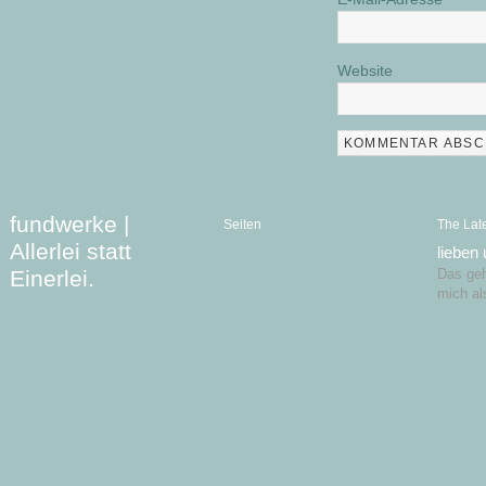
Website
fundwerke |
Seiten
The Lat
Allerlei statt
lieben
Einerlei.
Das geht
mich al