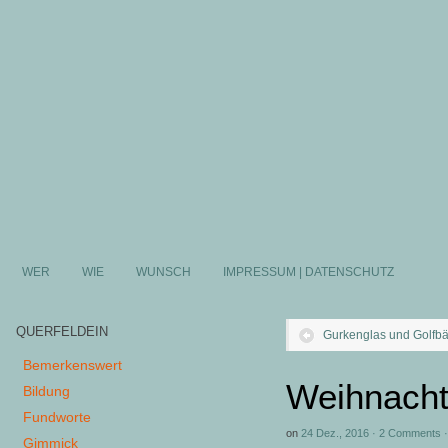
WER
WIE
WUNSCH
IMPRESSUM | DATENSCHUTZ
QUERFELDEIN
Gurkenglas und Golfbä
Bemerkenswert
Weihnacht
Bildung
Fundworte
on
24 Dez., 2016
·
2 Comments
Gimmick