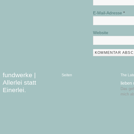
E-Mail-Adresse
*
Website
fundwerke |
Seiten
The Lat
Allerlei statt
lieben
Einerlei.
Das geht
mich al