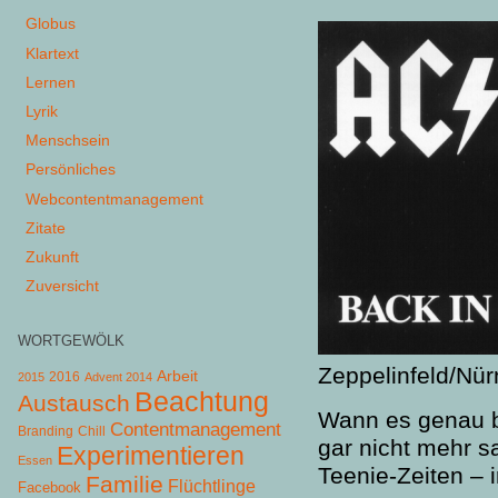
Globus
Klartext
Lernen
Lyrik
Menschsein
Persönliches
Webcontentmanagement
Zitate
Zukunft
Zuversicht
WORTGEWÖLK
Zeppelinfeld/Nür
Arbeit
2015
2016
Advent 2014
Beachtung
Austausch
Wann es genau be
Contentmanagement
Chill
Branding
gar nicht mehr 
Experimentieren
Essen
Teenie-Zeiten – 
Familie
Flüchtlinge
Facebook