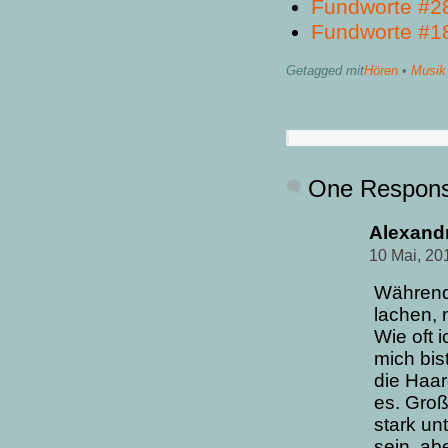
Fundworte #2
Fundworte #1
Getagged mit
Hören
•
Musik
One Respon
Alexand
10 Mai, 20
Während 
lachen, 
Wie oft 
mich bis
die Haar
es. Groß
stark un
sein, ab