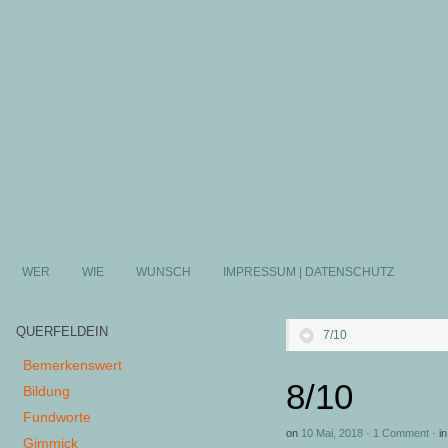
WER
WIE
WUNSCH
IMPRESSUM | DATENSCHUTZ
QUERFELDEIN
7/10
Bemerkenswert
8/10
Bildung
Fundworte
on
10 Mai, 2018
·
1 Comment
·
in
Gimmick