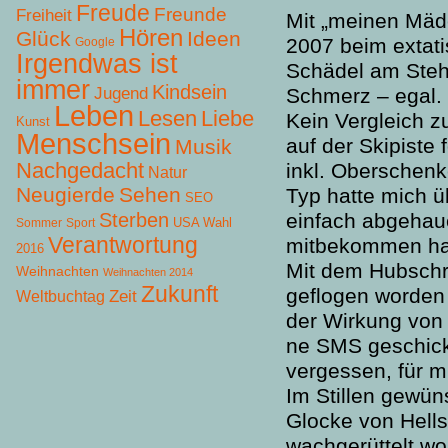
Freude
Freunde
Freiheit
Mit „meinen Mäde
Hören
Glück
Ideen
2007 beim extat
Google
Irgendwas ist
Schädel am Steh
immer
Kindsein
Jugend
Schmerz – egal.
Leben
Lesen
Liebe
Kein Vergleich 
Kunst
Menschsein
auf der Skipiste 
Musik
Nachgedacht
inkl. Oberschenk
Natur
Neugierde
Sehen
Typ hatte mich ü
SEO
Sterben
einfach abgehau
USA Wahl
Sommer
Sport
Verantwortung
mitbekommen hat,
2016
Mit dem Hubsch
Weihnachten
Weihnachten 2014
Zukunft
geflogen worden 
Zeit
Weltbuchtag
der Wirkung von
ne SMS geschickt
vergessen, für 
Im Stillen gewün
Glocke von Hells 
wachgerüttelt wo