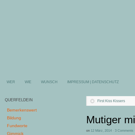
WER
WIE
WUNSCH
IMPRESSUM | DATENSCHUTZ
QUERFELDEIN
First Kiss Kissers
Bemerkenswert
Mutiger mi
Bildung
Fundworte
on
12 März, 2014
·
3 Comments
Gimmick