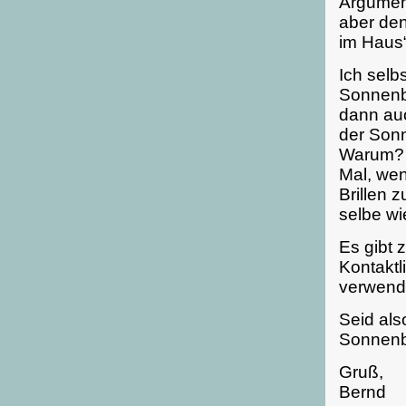
Argument
aber den
im Haus
Ich selb
Sonnenbr
dann au
der Sonn
Warum? N
Mal, wen
Brillen 
selbe wi
Es gibt 
Kontaktl
verwend
Seid als
Sonnenbr
Gruß,
Bernd