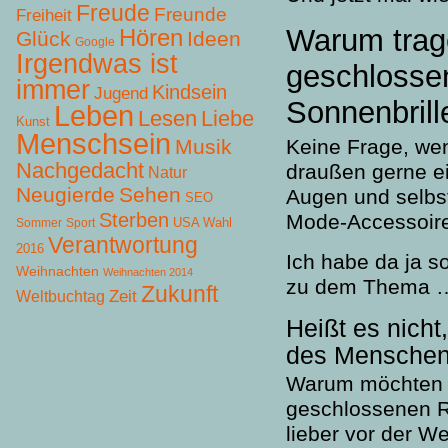
Freude
Freunde
Freiheit
Warum trag
Hören
Glück
Ideen
Google
Irgendwas ist
geschlosse
immer
Kindsein
Jugend
Sonnenbrill
Leben
Lesen
Liebe
Kunst
Menschsein
Musik
Keine Frage, wen
Nachgedacht
draußen gerne e
Natur
Neugierde
Sehen
Augen und selbst
SEO
Sterben
Mode-Accessoire
USA Wahl
Sommer
Sport
Verantwortung
2016
Ich habe da ja s
Weihnachten
Weihnachten 2014
zu dem Thema 
Zukunft
Zeit
Weltbuchtag
Heißt es nicht
des Menschen
Warum möchten a
geschlossenen R
lieber vor der W