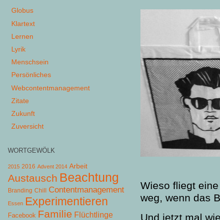
Globus
Klartext
Lernen
Lyrik
Menschsein
Persönliches
Webcontentmanagement
Zitate
Zukunft
Zuversicht
WORTGEWÖLK
Arbeit
2015
2016
Advent 2014
Beachtung
Austausch
Wieso fliegt eine
Contentmanagement
Chill
Branding
weg, wenn das B
Experimentieren
Essen
Familie
Flüchtlinge
Facebook
Und jetzt mal wi