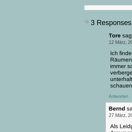
3 Responses
Tore
sag
12 März, 2
Ich find
Räumen d
immer so
verberg
unterhal
schauen
Antworten
Bernd
sa
27 März, 2
Als Leid