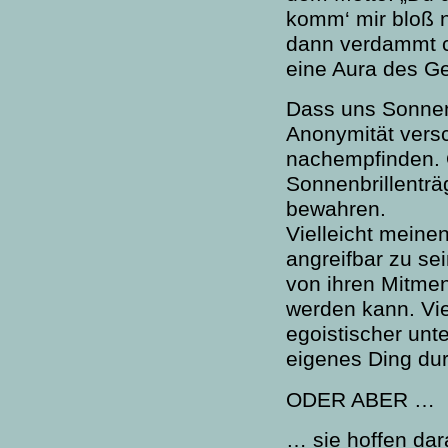
komm‘ mir bloß ni
dann verdammt co
eine Aura des G
Dass uns Sonnenb
Anonymität versc
nachempfinden. O
Sonnenbrillenträ
bewahren.
Vielleicht meine
angreifbar zu sei
von ihren Mitmen
werden kann. Vie
egoistischer unt
eigenes Ding du
ODER ABER …
… sie hoffen dar