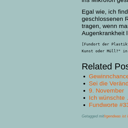
Egal wie, ich fin
geschlossenen R
tragen, wenn man
Augenkrankheit l
[Fundort der Plastik
Kunst oder Müll?" in
Related Po
Gewinnchance
Sei die Verän
9. November
Ich wünschte …
Fundworte #3
Getagged mit
Irgendwas ist