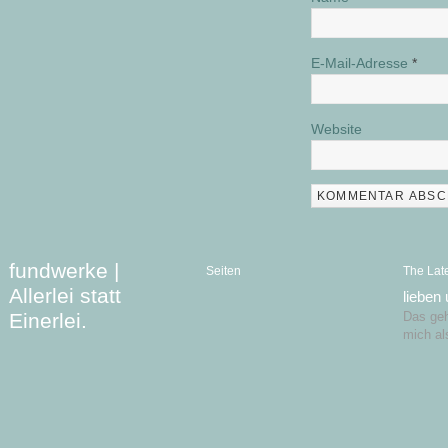
E-Mail-Adresse
*
Website
fundwerke |
Seiten
The Lat
Allerlei statt
lieben
Einerlei.
Das geht
mich al