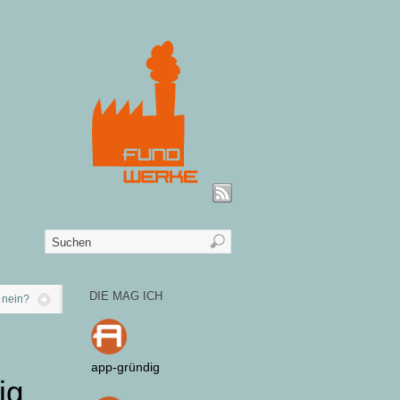
DIE MAG ICH
 nein?
app-gründig
ig