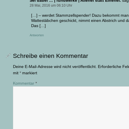
Sei dabei … | fundwerke | Allerlei statt Einerlei.
sag
28 Mai, 2016 um 06:10 Uhr
[…] – werdet Stammzellspender! Dazu bekommt man 
Wattestäbchen geschickt, nimmt einen Abstrich und d
Das […]
Antworten
Schreibe einen Kommentar
Deine E-Mail-Adresse wird nicht veröffentlicht.
Erforderliche Fel
mit
*
markiert
Kommentar
*