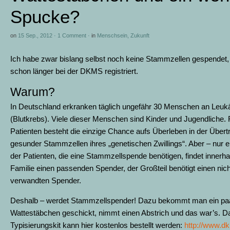
Spucke?
on
15 Sep., 2012
·
1 Comment
·
in
Menschsein
,
Zukunft
Ich habe zwar bislang selbst noch keine Stammzellen gespendet, 
schon länger bei der DKMS registriert.
Warum?
In Deutschland erkranken täglich ungefähr 30 Menschen an Leuk
(Blutkrebs). Viele dieser Menschen sind Kinder und Jugendliche. F
Patienten besteht die einzige Chance aufs Überleben in der Über
gesunder Stammzellen ihres „genetischen Zwillings“. Aber – nur ei
der Patienten, die eine Stammzellspende benötigen, findet innerha
Familie einen passenden Spender, der Großteil benötigt einen nich
verwandten Spender.
Deshalb – werdet Stammzellspender! Dazu bekommt man ein pa
Wattestäbchen geschickt, nimmt einen Abstrich und das war’s. D
Typisierungskit kann hier kostenlos bestellt werden:
http://www.d