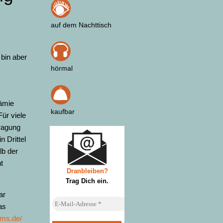
auf dem Nachttisch
bin aber
hörmal
ämie
kaufbar
ür viele
tragung
n Drittel
lb der
t
Dranbleiben?
Trag Dich ein
.
ar
as
kms.de/