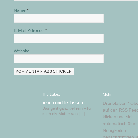
Name
*
E-Mail-Adresse
*
Website
The Latest
Mehr
lieben und loslassen
Dranbleiben? Obe
Das geht ganz tief rein – für
auf den RSS Feed
mich als Mutter von […]
klicken und sich
automatisch über
Neuigkeiten
benachrichtigen l