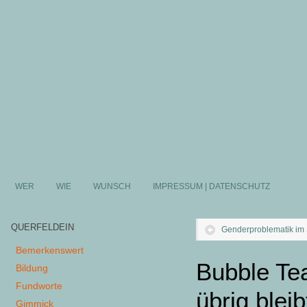
WER
WIE
WUNSCH
IMPRESSUM | DATENSCHUTZ
QUERFELDEIN
Genderproblematik im 
Bemerkenswert
Bubble Te
Bildung
Fundworte
übrig bleib
Gimmick