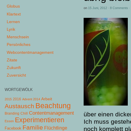
Globus
on
15 Juni, 2012
·
8 Comments
·
Klartext
Lernen
Lyrik
Menschsein
Persönliches
Webcontentmanagement
Zitate
Zukunft
Zuversicht
WORTGEWÖLK
Arbeit
2015
2016
Advent 2014
Beachtung
Austausch
Contentmanagement
über einen dick
Chill
Branding
Experimentieren
Ich muss gestehe
Essen
Familie
Flüchtlinge
noch komplett pl
Facebook