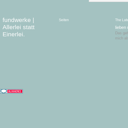
fundwerke |
Seiten
The Lat
Allerlei statt
lieben
Einerlei.
Das geht
mich al