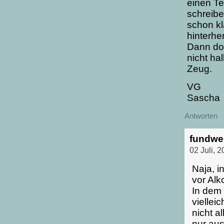
einen Te
schreibe
schon kl
hinterhe
Dann doc
nicht ha
Zeug.
VG
Sascha
Antworten
fundwe
02 Juli, 
Naja, i
vor Al
In dem
viellei
nicht a
nur aus