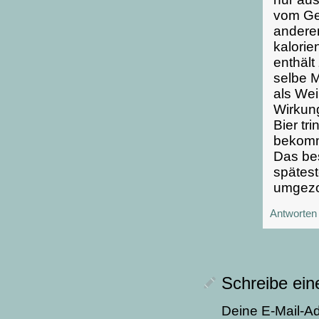
vom Ger
anderen
kalorie
enthält
selbe M
als Wei
Wirkun
Bier tri
bekommt
Das bes
spätest
umgezog
Antworten
Schreibe ei
Deine E-Mail-Adr