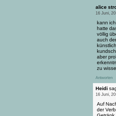
alice str
16 Juni, 2
kann ich
hatte da
völlig ü
auch den
künstli
kundscha
aber pro
erkenntn
zu wisse
Antworten
Heidi
sag
16 Juni, 2
Auf Nach
der Ver
Getränk 