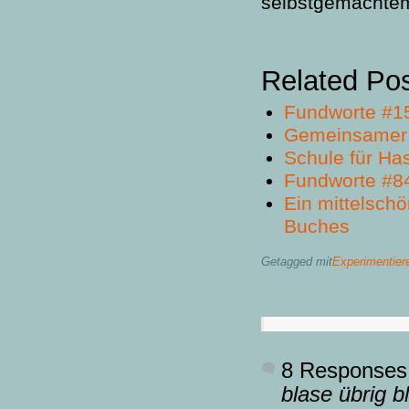
selbstgemacht
Related Po
Fundworte #1
Gemeinsamer
Schule für H
Fundworte #8
Ein mittelsch
Buches
Getagged mit
Experimentier
8 Responses
blase übrig bl