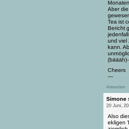
Monaten
Aber die
gewesen:
Tea ist c
Bericht g
jedenfal
und viel
kann. Ab
unmöglic
(bäääh)-
Cheers
—
Antworten
Simone
20 Juni, 2
Also di
ekligen 
ziemlich