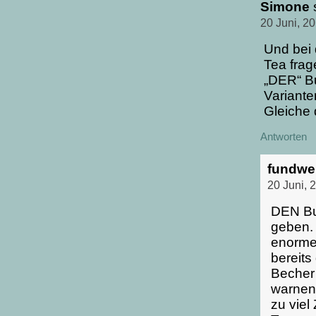
Simone
20 Juni, 2
Und bei 
Tea frag
„DER“ Bu
Variante
Gleiche 
Antworten
fundwe
20 Juni, 
DEN Bub
geben. 
enorme 
bereits
Becher
warnen 
zu viel