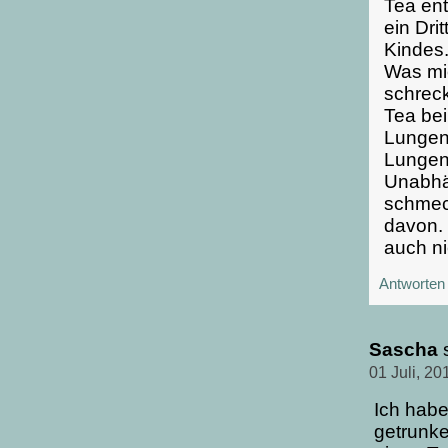
Tea ent
ein Dri
Kindes
Was mi
schreck
Tea bei
Lungen
Lungen
Unabhän
schmeck
davon.
auch ni
Antworten
Sascha
01 Juli, 2
Ich habe
getrunke