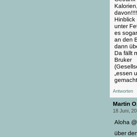
Kalorien
davon!!!
Hinblick
unter Fe
es sogar
an den 
dann übe
Da fällt
Bruker
(Gesells
„essen u
gemacht
Antworten
Martin 
18 Juni, 2
Aloha @
über den