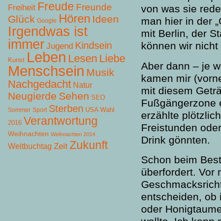
Freude
Freunde
Freiheit
von was sie rede
Hören
Glück
Ideen
man hier in der 
Google
Irgendwas ist
mit Berlin, der 
immer
Kindsein
können wir nicht 
Jugend
Leben
Lesen
Liebe
Kunst
Aber dann – je w
Menschsein
Musik
kamen mir (vorn
Nachgedacht
Natur
mit diesem Getr
Neugierde
Sehen
SEO
Fußgängerzone 
Sterben
USA Wahl
Sommer
Sport
erzählte plötzli
Verantwortung
2016
Freistunden oder
Weihnachten
Weihnachten 2014
Drink gönnten.
Zukunft
Zeit
Weltbuchtag
Schon beim Beste
überfordert. Vor 
Geschmacksricht
entscheiden, ob
oder Honigtaum