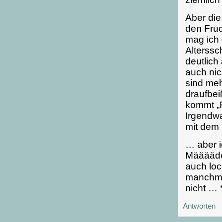
Aber die
den Fruc
mag ich
Alterssc
deutlich
auch nic
sind me
draufbei
kommt „F
Irgendwa
mit dem 
… aber i
Määäädc
auch loc
manchma
nicht … 
Antworten