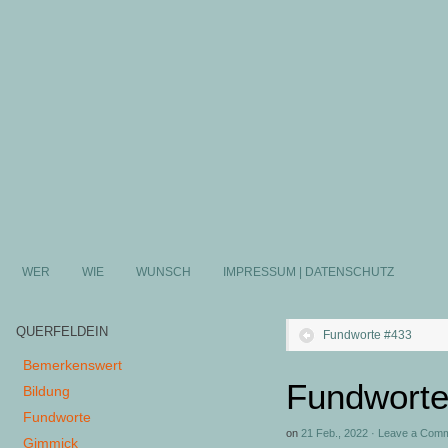
WER
WIE
WUNSCH
IMPRESSUM | DATENSCHUTZ
QUERFELDEIN
Fundworte #433
Bemerkenswert
Fundworte
Bildung
Fundworte
on
21 Feb., 2022
·
Leave a Com
Gimmick