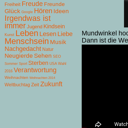
Freude
Freunde
Freiheit
Hören
Glück
Ideen
Google
Irgendwas ist
immer
Kindsein
Jugend
Leben
Mundwinkel ho
Lesen
Liebe
Kunst
Menschsein
Dann ist die We
Musik
Nachgedacht
Natur
Neugierde
Sehen
SEO
Sterben
USA Wahl
Sommer
Sport
Verantwortung
2016
Weihnachten
Weihnachten 2014
Zukunft
Zeit
Weltbuchtag