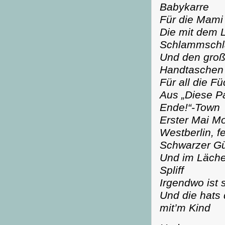
Babykarre
Für die Mami 
Die mit dem 
Schlammschl
Und den groß
Handtaschen
Für all die 
Aus „Diese Pa
Ende!“-Town
Erster Mai Mo
Westberlin, f
Schwarzer Gür
Und im Lächel
Spliff
Irgendwo ist 
Und die hats 
mit’m Kind