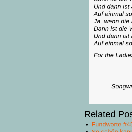
Und dann ist 
Auf einmal s
Ja, wenn die
Dann ist die 
Und dann ist 
Auf einmal s
For the Ladie
Songwri
Related Po
Fundworte #4
So schön kan