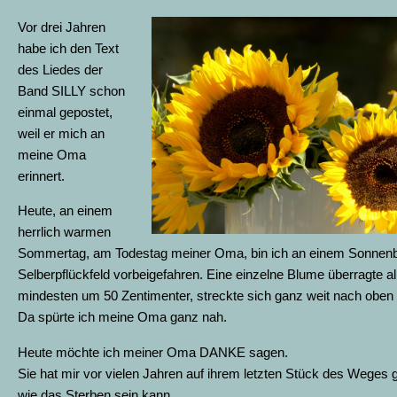
Vor drei Jahren
habe ich den Text
des Liedes der
Band SILLY schon
einmal gepostet,
weil er mich an
meine Oma
erinnert.
Heute, an einem
herrlich warmen
Sommertag, am Todestag meiner Oma, bin ich an einem Sonnen
Selberpflückfeld vorbeigefahren. Eine einzelne Blume überragte a
mindesten um 50 Zentimenter, streckte sich ganz weit nach obe
Da spürte ich meine Oma ganz nah.
Heute möchte ich meiner Oma DANKE sagen.
Sie hat mir vor vielen Jahren auf ihrem letzten Stück des Weges g
wie das Sterben sein kann.