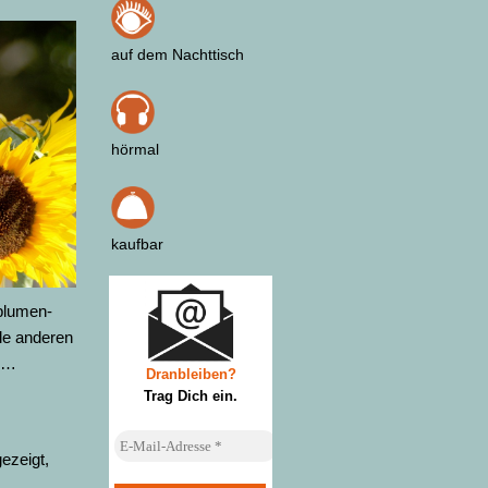
auf dem Nachttisch
hörmal
kaufbar
blumen-
lle anderen
n …
Dranbleiben?
Trag Dich ein
.
ezeigt,