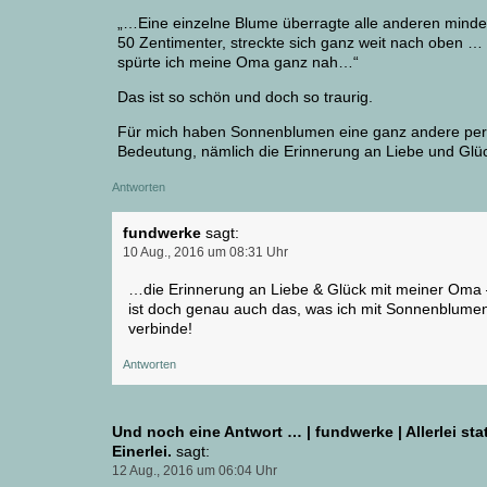
„…Eine einzelne Blume überragte alle anderen mind
50 Zentimenter, streckte sich ganz weit nach oben …
spürte ich meine Oma ganz nah…“
Das ist so schön und doch so traurig.
Für mich haben Sonnenblumen eine ganz andere per
Bedeutung, nämlich die Erinnerung an Liebe und Glü
Antworten
fundwerke
sagt:
10 Aug., 2016 um 08:31 Uhr
…die Erinnerung an Liebe & Glück mit meiner Oma 
ist doch genau auch das, was ich mit Sonnenblume
verbinde!
Antworten
Und noch eine Antwort … | fundwerke | Allerlei sta
Einerlei.
sagt:
12 Aug., 2016 um 06:04 Uhr