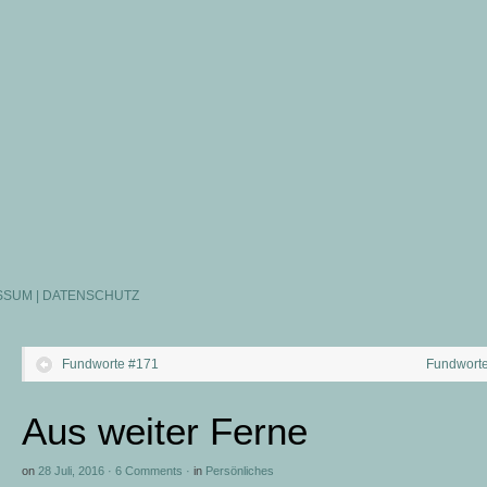
SSUM | DATENSCHUTZ
Fundworte #171
Fundwort
Aus weiter Ferne
on
28 Juli, 2016
·
6 Comments
·
in
Persönliches