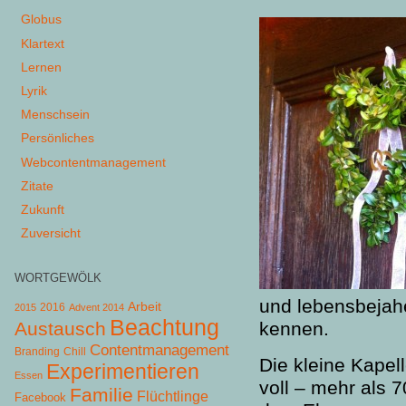
Globus
Klartext
Lernen
Lyrik
Menschsein
Persönliches
Webcontentmanagement
Zitate
Zukunft
Zuversicht
WORTGEWÖLK
und lebensbejah
Arbeit
2015
2016
Advent 2014
Beachtung
Austausch
kennen.
Contentmanagement
Chill
Branding
Die kleine Kapel
Experimentieren
Essen
voll – mehr als
Familie
Flüchtlinge
Facebook