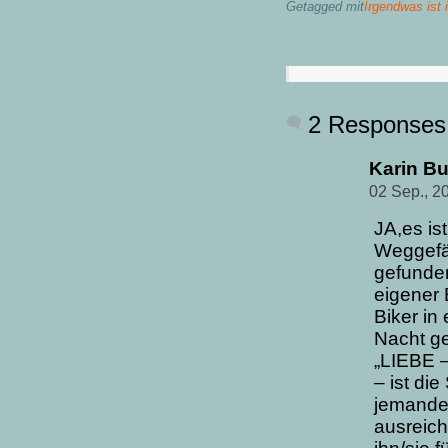
Getagged mit
Irgendwas ist
2 Responses
Karin B
02 Sep., 2
JA,es is
Weggefäh
gefunde
eigener 
Biker in
Nacht ge
„LIEBE –
– ist di
jemandem
ausreich