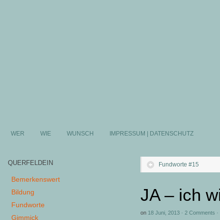
WER
WIE
WUNSCH
IMPRESSUM | DATENSCHUTZ
QUERFELDEIN
Fundworte #15
Bemerkenswert
JA – ich wi
Bildung
Fundworte
on
18 Juni, 2013
·
2 Comments
·
Gimmick