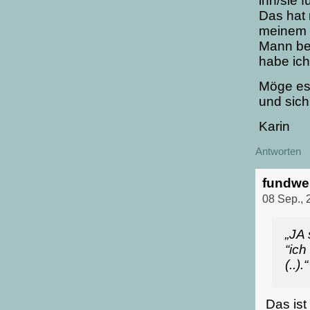
ihn/sie f
Das hat 
meinem 
Mann beg
habe ich
Möge es 
und sich
Karin
Antworten
fundwe
08 Sep., 
„JA
“ich
(..).“
Das ist