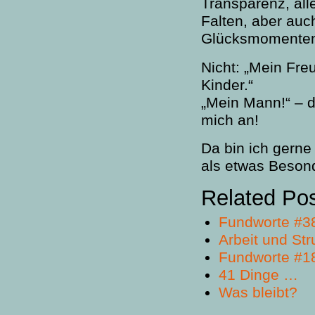
Transparenz, all
Falten, aber auc
Glücksmomente
Nicht: „Mein Fre
Kinder.“
„Mein Mann!“ – da
mich an!
Da bin ich gerne
als etwas Beson
Related Po
Fundworte #3
Arbeit und Str
Fundworte #1
41 Dinge …
Was bleibt?