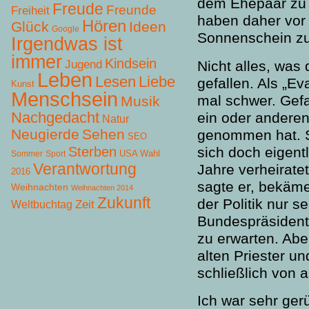
dem Ehepaar zu g
Freude
Freunde
Freiheit
haben daher vor
Hören
Glück
Ideen
Google
Sonnenschein zu
Irgendwas ist
immer
Kindsein
Jugend
Nicht alles, was 
Leben
Lesen
Liebe
gefallen. Als „E
Kunst
Menschsein
mal schwer. Gefa
Musik
Nachgedacht
ein oder anderen
Natur
Neugierde
Sehen
genommen hat. So
SEO
Sterben
sich doch eigent
USA Wahl
Sommer
Sport
Verantwortung
Jahre verheiratet
2016
sagte er, bekäme
Weihnachten
Weihnachten 2014
Zukunft
der Politik nur s
Zeit
Weltbuchtag
Bundespräsident.
zu erwarten. Abe
alten Priester un
schließlich von 
Ich war sehr gerü