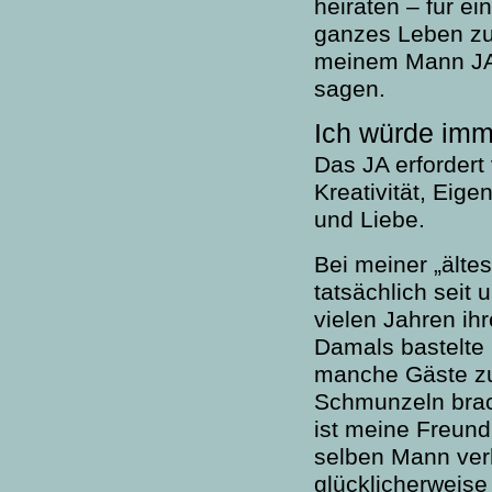
heiraten – für ein
ganzes Leben z
meinem Mann J
sagen.
Ich würde imm
Das JA erfordert 
Kreativität, Eige
und Liebe.
Bei meiner „älte
tatsächlich seit 
vielen Jahren ih
Damals bastelte 
manche Gäste z
Schmunzeln brach
ist meine Freun
selben Mann verh
glücklicherweis