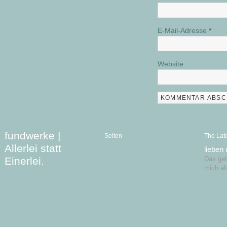
E-Mail-Adresse
*
Website
fundwerke |
Seiten
The Lat
Allerlei statt
lieben
Einerlei.
Das geht
mich al