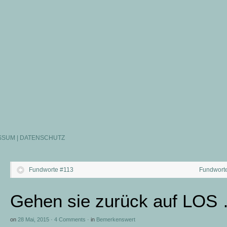
SSUM | DATENSCHUTZ
Fundworte #113
Fundwort
Gehen sie zurück auf LOS
on
28 Mai, 2015
·
4 Comments
·
in
Bemerkenswert