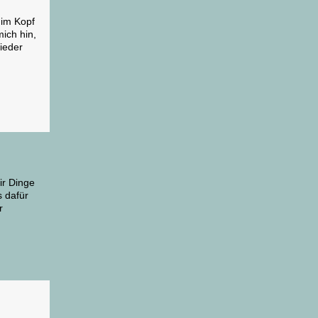
 im Kopf
mich hin,
ieder
ir Dinge
s dafür
r