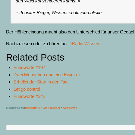
den Wald konzentrieren kannst.«
~ Jennifer Rieger, Wissenschaftsjournalistin
Der Höhleneingang macht also den Unterschied für unser Gedäch
Nachzulesen oder zu hören bei
DRadio Wissen
.
Related Posts
Fundworte #197
Zwei Menschen und eine Ewigkeit
Erhellender Start in den Tag
Let go control
Fundworte #342
Getagged mit
Beachtung
•
Menschsein
•
Neugierde