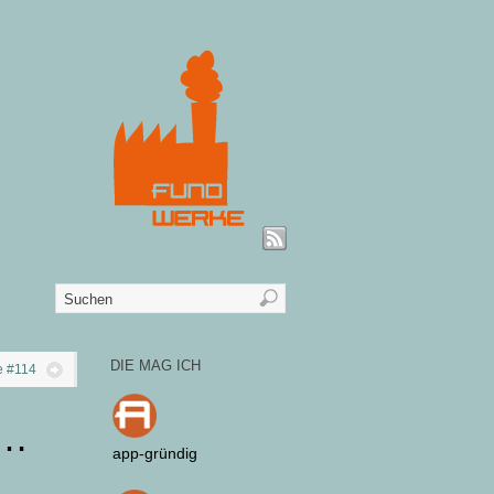
DIE MAG ICH
e #114
 …
app-gründig