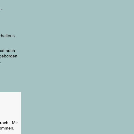
 …
rhaltens.
hat auch
 geborgen
.
acht. Mir
ekommen,