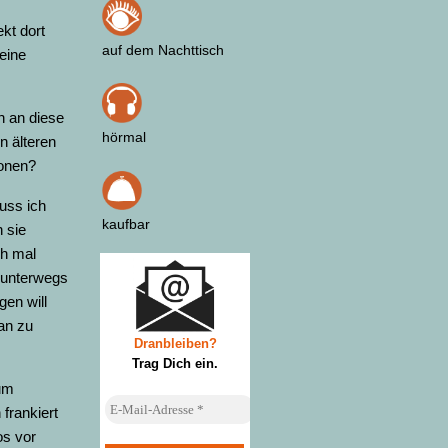
kt dort
auf dem Nachttisch
keine
h an diese
hörmal
n älteren
onen?
uss ich
kaufbar
 sie
ch mal
 unterwegs
gen will
an zu
Dranbleiben?
Trag Dich ein
.
 um
frankiert
os vor