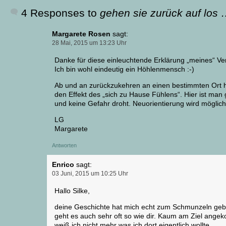
4 Responses to
gehen sie zurück auf los
Margarete Rosen
sagt:
28 Mai, 2015 um 13:23 Uhr
Danke für diese einleuchtende Erklärung „meines“ Ve
Ich bin wohl eindeutig ein Höhlenmensch :-)
Ab und an zurückzukehren an einen bestimmten Ort 
den Effekt des „sich zu Hause Fühlens“. Hier ist man
und keine Gefahr droht. Neuorientierung wird möglich
LG
Margarete
Antworten
Enrico
sagt:
03 Juni, 2015 um 10:25 Uhr
Hallo Silke,
deine Geschichte hat mich echt zum Schmunzeln gebr
geht es auch sehr oft so wie dir. Kaum am Ziel ang
weiß ich nicht mehr was ich dort eigentlich wollte.