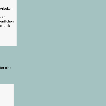
Arbeiten
h an
gentlichen
cht mit
der sind