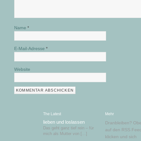
Name
*
E-Mail-Adresse
*
Website
The Latest
Mehr
lieben und loslassen
Dranbleiben? Obe
Das geht ganz tief rein – für
auf den RSS Feed
mich als Mutter von […]
klicken und sich