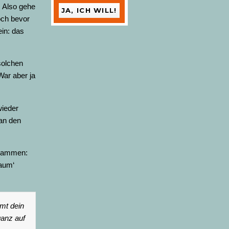
. Also gehe
och bevor
ein: das
 solchen
War aber ja
wieder
an den
usammen:
Raum‘
mt dein
ganz auf