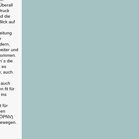
Überall
Druck
d die
lick auf
Zeitung
r
dern,
eiter und
 kommen.
n´s die
t es
y, auch
n auch
 fit für
 ins
 für
hen
 ÖPNV).
bewegen.