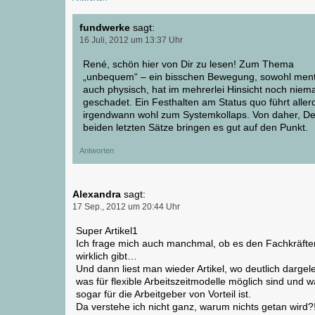
fundwerke
sagt:
16 Juli, 2012 um 13:37 Uhr
René, schön hier von Dir zu lesen! Zum Thema
„unbequem“ – ein bisschen Bewegung, sowohl ment
auch physisch, hat im mehrerlei Hinsicht noch nie
geschadet. Ein Festhalten am Status quo führt aller
irgendwann wohl zum Systemkollaps. Von daher, De
beiden letzten Sätze bringen es gut auf den Punkt.
Antworten
Alexandra
sagt:
17 Sep., 2012 um 20:44 Uhr
Super Artikel1
Ich frage mich auch manchmal, ob es den Fachkräft
wirklich gibt…
Und dann liest man wieder Artikel, wo deutlich dargele
was für flexible Arbeitszeitmodelle möglich sind und
sogar für die Arbeitgeber von Vorteil ist.
Da verstehe ich nicht ganz, warum nichts getan wird?