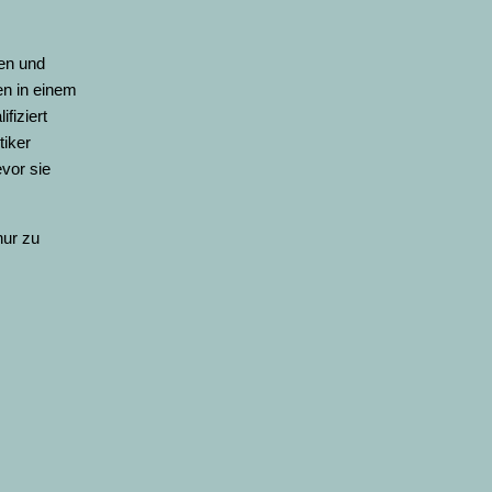
ten und
en in einem
fiziert
tiker
vor sie
nur zu