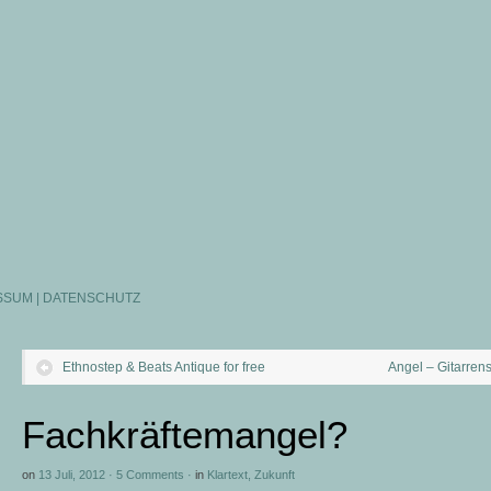
SSUM | DATENSCHUTZ
Ethnostep & Beats Antique for free
Angel – Gitarren
Fachkräftemangel?
on
13 Juli, 2012
·
5 Comments
·
in
Klartext
,
Zukunft