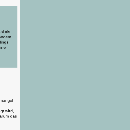
al als
mandem
dings
ine
emangel
gt wird,
 warum das
!