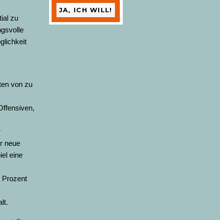
ial zu
ngsvolle
glichkeit
iten von zu
Offensiven,
r
er neue
el eine
0 Prozent
lt.