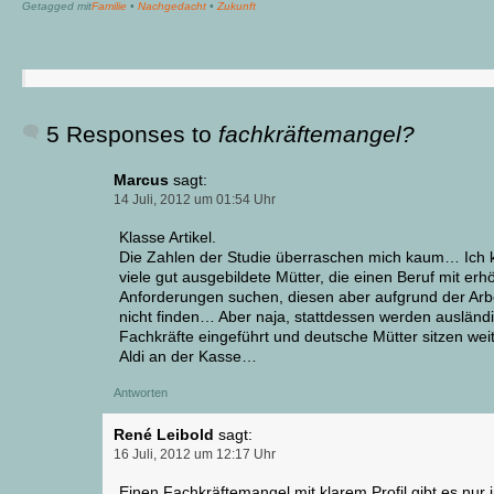
Getagged mit
Familie
•
Nachgedacht
•
Zukunft
5 Responses to
fachkräftemangel?
Marcus
sagt:
14 Juli, 2012 um 01:54 Uhr
Klasse Artikel.
Die Zahlen der Studie überraschen mich kaum… Ich
viele gut ausgebildete Mütter, die einen Beruf mit erh
Anforderungen suchen, diesen aber aufgrund der Arbe
nicht finden… Aber naja, stattdessen werden ausländ
Fachkräfte eingeführt und deutsche Mütter sitzen weit
Aldi an der Kasse…
Antworten
René Leibold
sagt:
16 Juli, 2012 um 12:17 Uhr
Einen Fachkräftemangel mit klarem Profil gibt es nur 