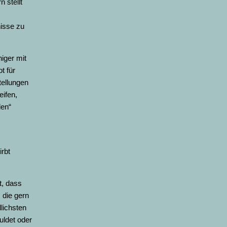
 stellt
nisse zu
niger mit
t für
tellungen
eifen,
den“
irbt
t, dass
 die gern
lichsten
uldet oder