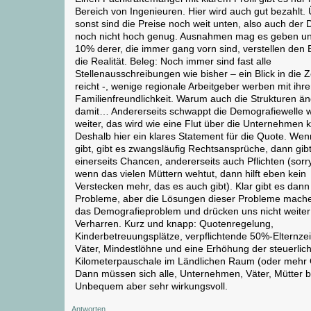
Bereich von Ingenieuren. Hier wird auch gut bezahlt. 
sonst sind die Preise noch weit unten, also auch der 
noch nicht hoch genug. Ausnahmen mag es geben un
10% derer, die immer gang vorn sind, verstellen den B
die Realität. Beleg: Noch immer sind fast alle
Stellenausschreibungen wie bisher – ein Blick in die 
reicht -, wenige regionale Arbeitgeber werben mit ihre
Familienfreundlichkeit. Warum auch die Strukturen än
damit… Andererseits schwappt die Demografiewelle w
weiter, das wird wie eine Flut über die Unternehmen
Deshalb hier ein klares Statement für die Quote. Wen
gibt, gibt es zwangsläufig Rechtsansprüche, dann gib
einerseits Chancen, andererseits auch Pflichten (sorr
wenn das vielen Müttern wehtut, dann hilft eben kein
Verstecken mehr, das es auch gibt). Klar gibt es dan
Probleme, aber die Lösungen dieser Probleme machen
das Demografieproblem und drücken uns nicht weiter
Verharren. Kurz und knapp: Quotenregelung,
Kinderbetreuungsplätze, verpflichtende 50%-Elternzeit
Väter, Mindestlöhne und eine Erhöhung der steuerlic
Kilometerpauschale im Ländlichen Raum (oder mehr
Dann müssen sich alle, Unternehmen, Väter, Mütter 
Unbequem aber sehr wirkungsvoll.
Antworten