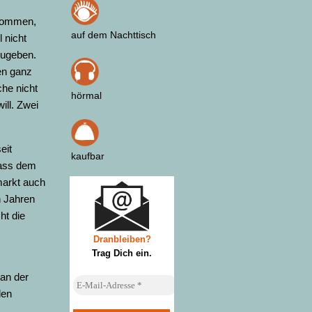
enommen,
auf dem Nachttisch
 nicht
zugeben.
en ganz
he nicht
hörmal
ll. Zwei
:
eit
kaufbar
dass dem
markt auch
 Jahren
ht die
Dranbleiben?
Trag Dich ein
.
 an der
den