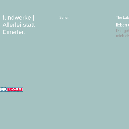
fundwerke |
Seiten
The Lat
Allerlei statt
lieben
Einerlei.
Das geht
mich al