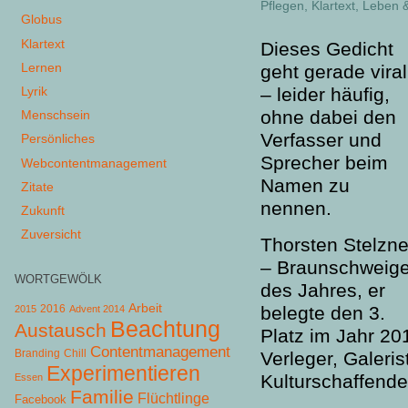
Pflegen
,
Klartext
,
Leben &
Globus
Klartext
Dieses Gedicht
Lernen
geht gerade viral
– leider häufig,
Lyrik
ohne dabei den
Menschsein
Verfasser und
Persönliches
Sprecher beim
Webcontentmanagement
Namen zu
Zitate
nennen.
Zukunft
Zuversicht
Thorsten Stelzne
– Braunschweige
WORTGEWÖLK
des Jahres, er
Arbeit
belegte den 3.
2015
2016
Advent 2014
Beachtung
Austausch
Platz im Jahr 201
Contentmanagement
Chill
Branding
Verleger, Galeris
Experimentieren
Kulturschaffende
Essen
Familie
Flüchtlinge
Facebook