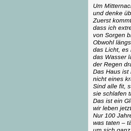
Um Mitternach
und denke üb
Zuerst kommt 
dass ich extr
von Sorgen b
Obwohl längst
das Licht, es
das Wasser lä
der Regen dra
Das Haus ist 
nicht eines k
Sind alle fit,
sie schlafen t
Das ist ein G
wir leben jetzt
Nur 100 Jahre
was taten – tä
um sich ganz