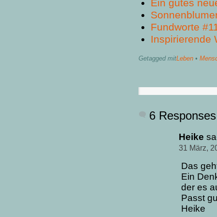
Ein gutes neu
Sonnenblume
Fundworte #1
Inspirierende
Getagged mit
Leben
•
Mensc
6 Responses
Heike
sa
31 März, 2
Das geht
Ein Denk
der es a
Passt gu
Heike