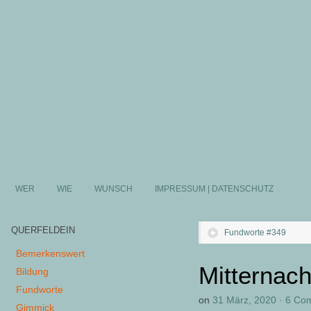
WER
WIE
WUNSCH
IMPRESSUM | DATENSCHUTZ
QUERFELDEIN
Fundworte #349
Bemerkenswert
Mitternach
Bildung
Fundworte
on
31 März, 2020
·
6 Co
Gimmick