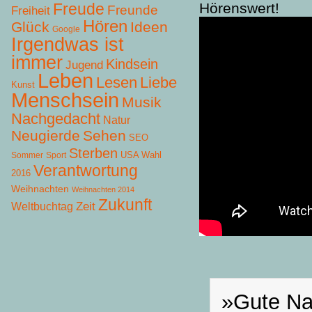
Hörenswert!
Freude
Freunde
Freiheit
Hören
Glück
Ideen
Google
Irgendwas ist
immer
Kindsein
Jugend
Leben
Lesen
Liebe
Kunst
Menschsein
Musik
Nachgedacht
Natur
Neugierde
Sehen
SEO
Sterben
USA Wahl
Sommer
Sport
Verantwortung
2016
Weihnachten
Weihnachten 2014
Zukunft
Zeit
Weltbuchtag
»Gute Na