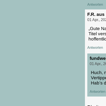
Antworten
F.R. aus
01 Apr., 2
„Gute Na
Titel ver
hoffentl
Antworten
fundwe
01 Apr., 
Huch, n
Vertippe
Hab’s di
Antworten