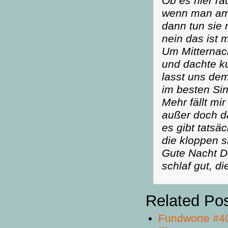
Ob es hier rau
wenn man am 
dann tun sie n
nein das ist m
Um Mitternac
und dachte k
lasst uns dem
im besten Si
Mehr fällt mir
außer doch d
es gibt tatsä
die kloppen s
Gute Nacht D
schlaf gut, d
Related Po
Fundworte #4