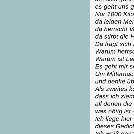
es geht uns g
Nur 1000 Kilo
da leiden Me
da herrscht V
da stirbt die 
Da fragt sic
Warum herrsc
Warum ist Le
Es geht mir s
Um Mitternach
und denke üb
Als zweites k
dass ich ziem
all denen die
was nötig ist 
Ich liege hie
dieses Gedic
Ich weiß gena