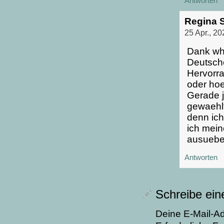
Antworten
Regina 
25 Apr., 2
Dank wha
Deutsch
Hervorra
oder hoe
Gerade j
gewaehl
denn ich
ich mein
ausuebe
Antworten
Schreibe ei
Deine E-Mail-Adr