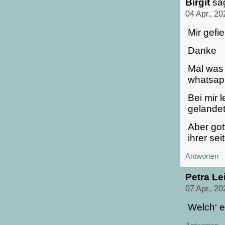
Birgit
sa
04 Apr., 2
Mir gefie
Danke
Mal was 
whatsap
Bei mir
gelande
Aber got
ihrer sei
Antworten
Petra Lei
07 Apr., 2
Welch‘ e