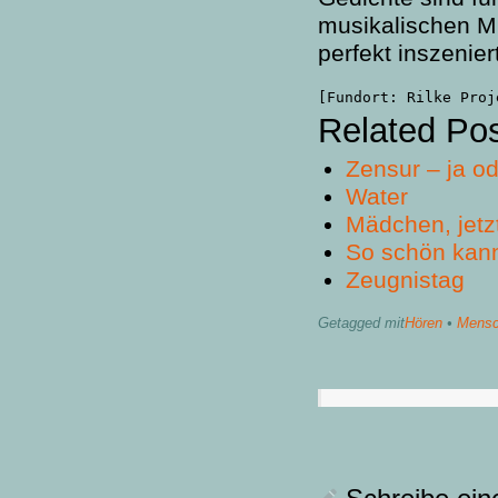
musikalischen M
perfekt inszenie
[Fundort: Rilke Proj
Related Po
Zensur – ja o
Water
Mädchen, jetzt
So schön kan
Zeugnistag
Getagged mit
Hören
•
Mensc