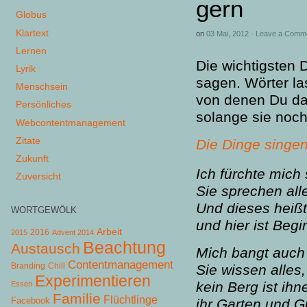
gern
Globus
Klartext
on
03 Mai, 2012
·
Leave a Comm
Lernen
Die wichtigsten 
Lyrik
sagen. Wörter 
Menschsein
von denen Du dac
Persönliches
solange sie noch
Webcontentmanagement
Zitate
Die Dinge singen
Zukunft
Ich fürchte mich
Zuversicht
Sie sprechen all
Und dieses heißt
WORTGEWÖLK
und hier ist Begi
Arbeit
2015
2016
Advent 2014
Beachtung
Austausch
Mich bangt auch i
Contentmanagement
Chill
Branding
Sie wissen alles
Experimentieren
kein Berg ist ih
Essen
Familie
Flüchtlinge
Facebook
ihr Garten und G