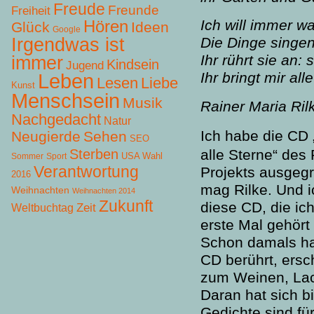
Freude
Freunde
Freiheit
Hören
Ich will immer w
Glück
Ideen
Google
Irgendwas ist
Die Dinge singen
Ihr rührt sie an:
immer
Kindsein
Jugend
Leben
Ihr bringt mir al
Lesen
Liebe
Kunst
Menschsein
Musik
Rainer Maria Ril
Nachgedacht
Natur
Ich habe die CD 
Neugierde
Sehen
SEO
Sterben
alle Sterne“ des 
USA Wahl
Sommer
Sport
Verantwortung
Projekts ausgegr
2016
mag Rilke. Und 
Weihnachten
Weihnachten 2014
Zukunft
diese CD, die ic
Zeit
Weltbuchtag
erste Mal gehört
Schon damals ha
CD berührt, ersch
zum Weinen, La
Daran hat sich b
Gedichte sind f