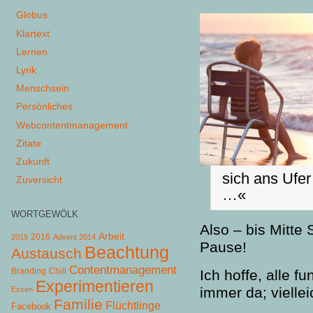
Globus
Klartext
Lernen
Lyrik
Menschsein
Persönliches
Webcontentmanagement
Zitate
Zukunft
sich ans Ufe
Zuversicht
…«
WORTGEWÖLK
Also – bis Mitte
Arbeit
2015
2016
Advent 2014
Pause!
Beachtung
Austausch
Contentmanagement
Chill
Branding
Ich hoffe, alle 
Experimentieren
immer da; viellei
Essen
Familie
Flüchtlinge
Facebook