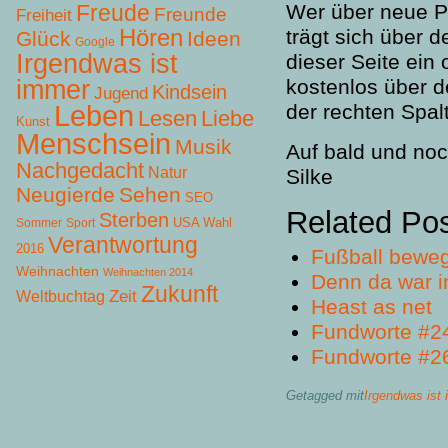
Freude
Wer über neue P
Freunde
Freiheit
Hören
trägt sich über 
Glück
Ideen
Google
Irgendwas ist
dieser Seite ein
immer
kostenlos über d
Kindsein
Jugend
Leben
der rechten Spal
Lesen
Liebe
Kunst
Menschsein
Musik
Auf bald und no
Nachgedacht
Natur
Silke
Neugierde
Sehen
SEO
Related Po
Sterben
USA Wahl
Sommer
Sport
Verantwortung
2016
Fußball beweg
Weihnachten
Weihnachten 2014
Denn da war i
Zukunft
Zeit
Weltbuchtag
Heast as net
Fundworte #2
Fundworte #2
Getagged mit
Irgendwas ist