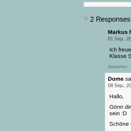
2 Responses
Markus 
01 Sep., 2
Ich freu
Klasse S
Antworten
Dome
sa
08 Sep., 2
Hallo,
Gönn dir
sein :D
Schöne