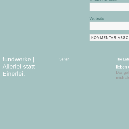
Website
fundwerke |
Seiten
The Lat
Allerlei statt
lieben
Einerlei.
Das geht
mich al