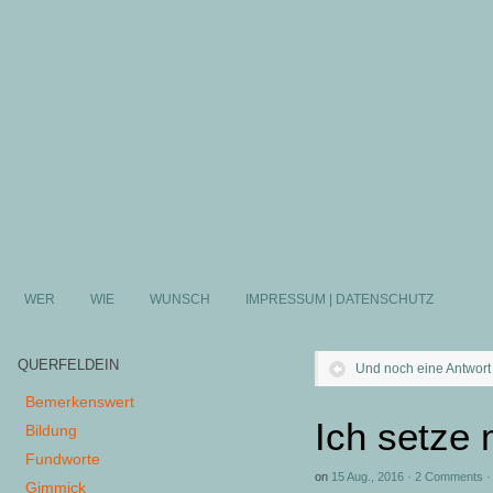
WER
WIE
WUNSCH
IMPRESSUM | DATENSCHUTZ
QUERFELDEIN
Und noch eine Antwor
Bemerkenswert
Ich setze 
Bildung
Fundworte
on
15 Aug., 2016
·
2 Comments
Gimmick