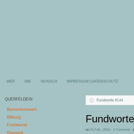
WER
WIE
WUNSCH
IMPRESSUM | DATENSCHUTZ
QUERFELDEIN
Fundworte #144
Bemerkenswert
Fundworte
Bildung
Fundworte
on
01 Feb., 2016
·
1 Comment
·
i
Gimmick