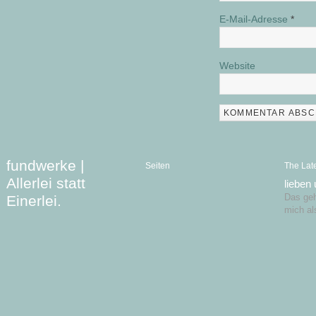
E-Mail-Adresse
*
Website
fundwerke |
Seiten
The Lat
Allerlei statt
lieben
Einerlei.
Das geht
mich al