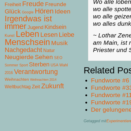
Wo alle lobe
Freude
Freunde
Freiheit
wo alle spotte
Hören
Glück
Ideen
Google
wo alle geiz
Irgendwas ist
wo alles dunk
immer
Kindsein
Jugend
Leben
Lesen
Liebe
~ Lothar Zenet
Kunst
Menschsein
am Main, ist 
Musik
Nachgedacht
Priester und S
Natur
Neugierde
Sehen
SEO
Sterben
USA Wahl
Sommer
Sport
Related Po
Verantwortung
2016
Weihnachten
Fundworte #6
Weihnachten 2014
Zukunft
Zeit
Weltbuchtag
Fundworte #3
Fundworte #1
Fundworte #1
Der gelungene 
Getagged mit
Experimentier