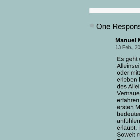
One Respon
Manuel 
13 Feb., 2
Es geht 
Alleinse
oder mi
erleben
des Alle
Vertraue
erfahren
ersten M
bedeute
anfühlen,
erlaubt,
Soweit m