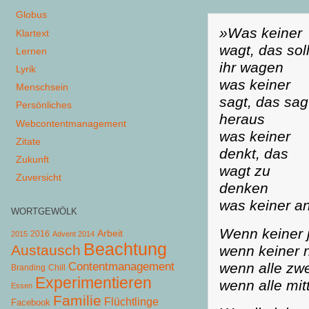
Globus
»Was keiner
Klartext
wagt, das soll
Lernen
ihr wagen
Lyrik
was keiner
Menschsein
sagt, das sag
Persönliches
heraus
Webcontentmanagement
was keiner
Zitate
denkt, das
Zukunft
wagt zu
Zuversicht
denken
was keiner an
WORTGEWÖLK
Wenn keiner j
Arbeit
2015
2016
Advent 2014
Beachtung
Austausch
wenn keiner n
wenn alle zwe
Contentmanagement
Chill
Branding
Experimentieren
wenn alle mitt
Essen
Familie
Flüchtlinge
Facebook