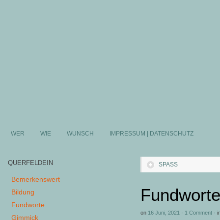
WER
WIE
WUNSCH
IMPRESSUM | DATENSCHUTZ
QUERFELDEIN
SPASS
Bemerkenswert
Fundworte
Bildung
Fundworte
on
16 Juni, 2021
·
1 Comment
·
i
Gimmick