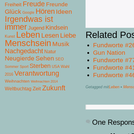
Freude
Freunde
Freiheit
Hören
Glück
Ideen
Google
Irgendwas ist
immer
Kindsein
Jugend
Leben
Related Po
Lesen
Liebe
Kunst
Menschsein
Musik
Fundworte #2
Nachgedacht
Natur
Gun Nation
Neugierde
Sehen
Fundworte #7
SEO
Sterben
Fundworte #4
USA Wahl
Sommer
Sport
Verantwortung
Fundworte #4
2016
Weihnachten
Weihnachten 2014
Zukunft
Getagged mit
Leben
•
Mensc
Zeit
Weltbuchtag
One Respon