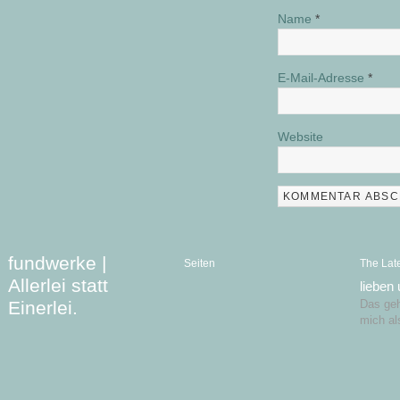
Name
*
E-Mail-Adresse
*
Website
fundwerke |
Seiten
The Lat
Allerlei statt
lieben
Einerlei.
Das geht
mich al