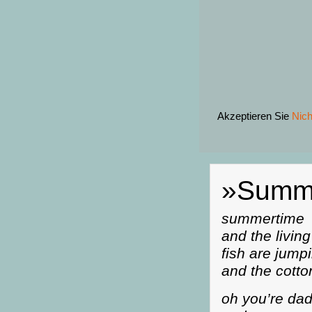
Akzeptieren Sie
Nich
»Summ
summertime
and the living
fish are jump
and the cotto
oh you’re dad