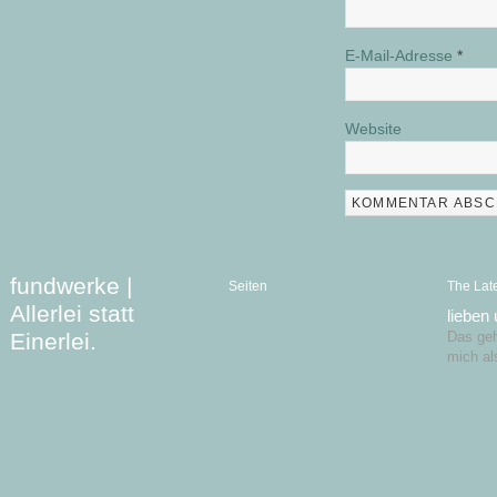
E-Mail-Adresse
*
Website
fundwerke |
Seiten
The Lat
Allerlei statt
lieben
Einerlei.
Das geht
mich al