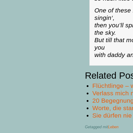
One of these 
singin‘,
then you’ll sp
the sky.
But till that 
you
with daddy a
Related Po
Flüchtlinge –
Verlass mich n
20 Begegnung
Worte, die st
Sie dürfen ni
Getagged mit
Leben