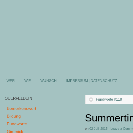
WER
WIE
WUNSCH
IMPRESSUM | DATENSCHUTZ
QUERFELDEIN
Fundworte #118
Bemerkenswert
Summerti
Bildung
Fundworte
on
02 Juli, 2015
·
Leave a Comm
Gimmick