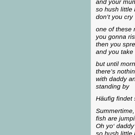
and your mum
so hush little
don’t you cry
one of these
you gonna ris
then you spr
and you take 
but until mor
there’s nothi
with daddy 
standing by
Häufig findet
Summertime, a
fish are jumpi
Oh yo‘ daddy’
so hush little