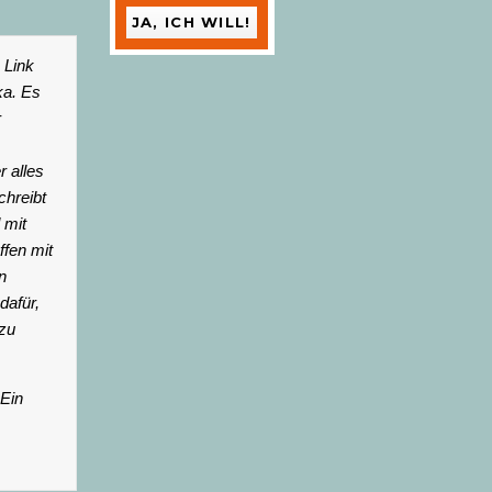
 Link
ka. Es
r
r alles
chreibt
 mit
fen mit
n
dafür,
 zu
 Ein