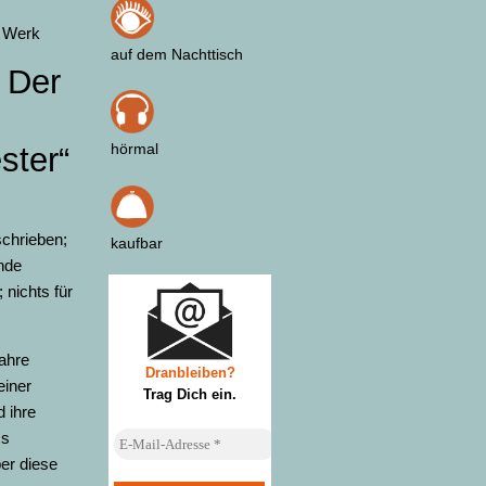
e Werk
auf dem Nachttisch
 Der
hörmal
ster“
chrieben;
kaufbar
nde
nichts für
ahre
Dranbleiben?
einer
Trag Dich ein
.
 ihre
ms
ber diese