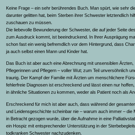
Keine Frage – ein sehr berührendes Buch. Man spürt, wie sehr die
darunter gelitten hat, beim Sterben ihrer Schwester letztendlich hil
zuschauen zu müssen.
Die liebevolle Bewunderung der Schwester, die auf jeder Seite d
zum Ausdruck kommt, ist beeindruckend. In Ihrer Ausprägung m
schon fast ein wenig befremdlich vor dem Hintergrund, dass Charl
ja auch selbst einen Mann und Kinder hat.
Das Buch ist aber auch eine Abrechnung mit unsensiblen Ärzten,
Pflegerinnen und Pflegern – voller Wut; zum Teil unversöhnlich un
traurig. Der Kampf der Familie mit Ärzten um menschlichere Für
fehlerfreie Diagnosen ist erschreckend und lässt einen nur hoffen,
in ähnliche Situationen zu kommen, weder als Patient noch als An
Erschreckend für mich ist aber auch, dass während der gesamte
und Leidensgeschichte scheinbar nie – warum auch immer – die M
in Betracht gezogen wurde, über die Aufnahme in eine Palliativsta
ein Hospiz mit entsprechender Unterstützung in der Sterbebegleit
todkranken Schwester nachzudenken.