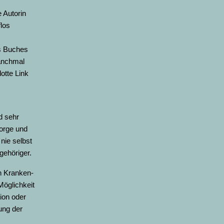
 Autorin
flos
es Buches
anchmal
otte Link
d sehr
sorge und
 nie selbst
gehöriger.
n Kranken-
öglichkeit
tion oder
ung der