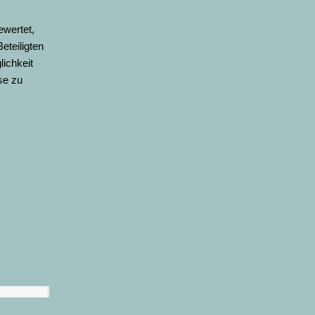
ewertet,
Beteiligten
lichkeit
se zu