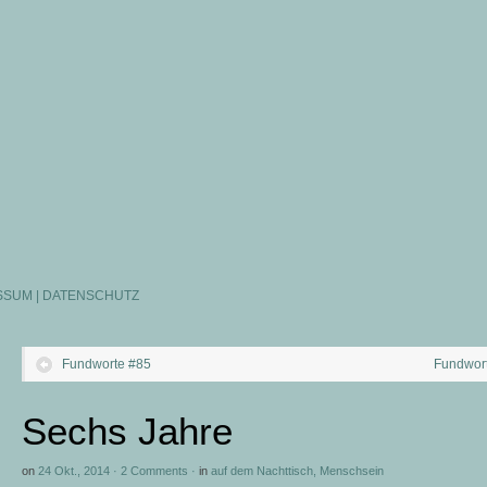
SSUM | DATENSCHUTZ
Fundworte #85
Fundwor
Sechs Jahre
on
24 Okt., 2014
·
2 Comments
·
in
auf dem Nachttisch
,
Menschsein