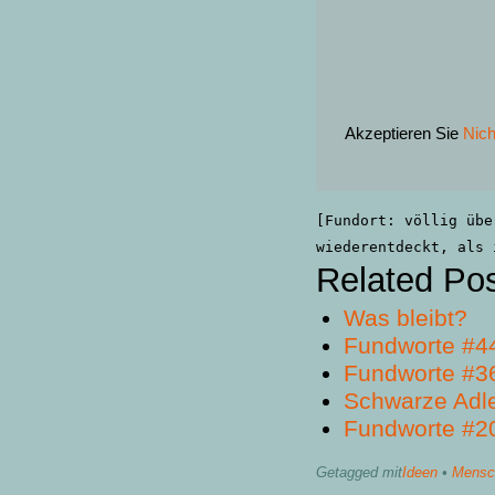
Akzeptieren Sie
Nich
[Fundort: völlig übe
wiederentdeckt, als 
Related Po
Was bleibt?
Fundworte #4
Fundworte #3
Schwarze Adl
Fundworte #2
Getagged mit
Ideen
•
Mensc