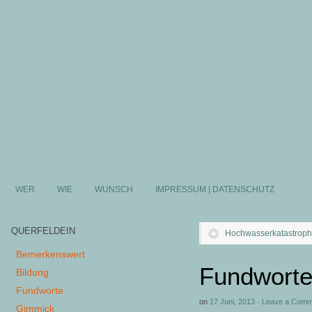
WER
WIE
WUNSCH
IMPRESSUM | DATENSCHUTZ
QUERFELDEIN
Hochwasserkatastrop
Bemerkenswert
Fundworte
Bildung
Fundworte
on
17 Juni, 2013
·
Leave a Comm
Gimmick