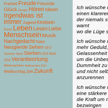
Freude
Freunde
Freiheit
Ich wünsche 
Hören
Glück
Ideen
Google
einen klarer
Irgendwas ist
der niemals s
immer
Kindsein
Jugend
warnt
Leben
Lesen
Liebe
Kunst
wo die Lüge s
Menschsein
Musik
Nachgedacht
Ich wünsche 
Natur
Neugierde
Sehen
mehr Geduld,
SEO
Sterben
Gelassenheit
USA Wahl
Sommer
Sport
Verantwortung
um die Unbes
2016
Dummheit zu
Weihnachten
Weihnachten 2014
Zukunft
und nicht sel
Zeit
Weltbuchtag
anzurennen
Ich wünsche 
eine stärkere
die Kraft um 
bezwingen