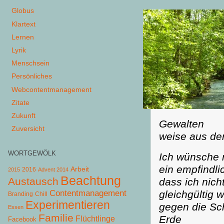
Globus
Klartext
Lernen
Lyrik
Menschsein
Persönliches
Webcontentmanagement
Zitate
Zukunft
Gewalten
Zuversicht
weise aus dem
WORTGEWÖLK
Ich wünsche 
ein empfindli
Arbeit
2015
2016
Advent 2014
Beachtung
Austausch
dass ich nich
gleichgültig 
Contentmanagement
Chill
Branding
Experimentieren
gegen die Sc
Essen
Familie
Erde
Flüchtlinge
Facebook