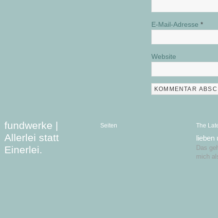
E-Mail-Adresse
*
Website
fundwerke |
Seiten
The Lat
Allerlei statt
lieben
Einerlei.
Das geht
mich al