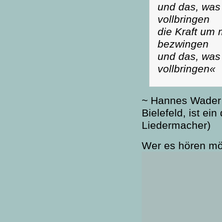
und das, was 
vollbringen
die Kraft um 
bezwingen
und das, was 
vollbringen«
~ Hannes Wader (
Bielefeld, ist ei
Liedermacher)
Wer es hören mö