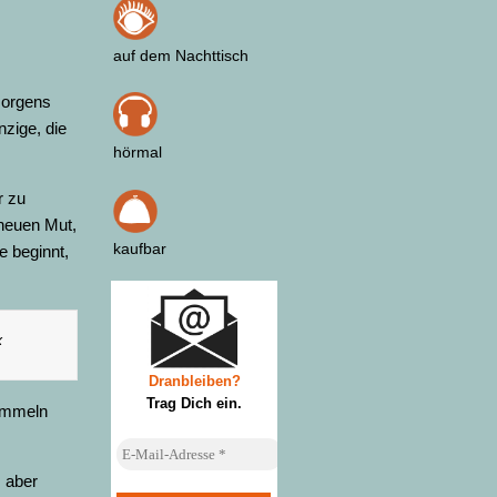
auf dem Nachttisch
morgens
nzige, die
hörmal
r zu
 neuen Mut,
kaufbar
e beginnt,
«
Dranbleiben?
Trag Dich ein
.
Sammeln
, aber