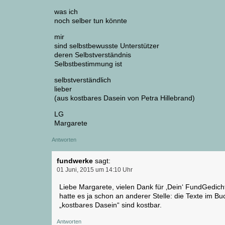
was ich
noch selber tun könnte
mir
sind selbstbewusste Unterstützer
deren Selbstverständnis
Selbstbestimmung ist
selbstverständlich
lieber
(aus kostbares Dasein von Petra Hillebrand)
LG
Margarete
Antworten
fundwerke
sagt:
01 Juni, 2015 um 14:10 Uhr
Liebe Margarete, vielen Dank für ‚Dein‘ FundGedicht
hatte es ja schon an anderer Stelle: die Texte im Bu
„kostbares Dasein“ sind kostbar.
Antworten