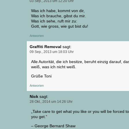
03 Sep., 2013 um 12:20 Uhr
Was ich habe, kommt von dir,
Was ich brauche, gibst du mir.
Was ich sehe, ruft mir zu:
Gott, wie gross, wie gut bist du!
Antworten
Graffiti Removal
sagt:
09 Sep., 2013 um 18:03 Uhr
Alle Autorität, die ich besitze, beruht einzig darauf, da
weiß, was ich nicht weiß.
Grüße Toni
Antworten
Nick
sagt:
28 Okt., 2014 um 14:26 Uhr
„Take care to get what you like or you will be forced to
you get.“
– George Bernard Shaw