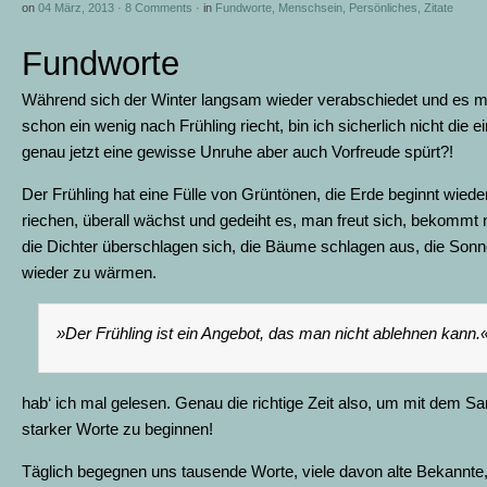
on
04 März, 2013
·
8 Comments
·
in
Fundworte
,
Menschsein
,
Persönliches
,
Zitate
Fundworte
Während sich der Winter langsam wieder verabschiedet und es 
schon ein wenig nach Frühling riecht, bin ich sicherlich nicht die ei
genau jetzt eine gewisse Unruhe aber auch Vorfreude spürt?!
Der Frühling hat eine Fülle von Grüntönen, die Erde beginnt wiede
riechen, überall wächst und gedeiht es, man freut sich, bekommt
die Dichter überschlagen sich, die Bäume schlagen aus, die Sonn
wieder zu wärmen.
»Der Frühling ist ein Angebot, das man nicht ablehnen kann.
hab‘ ich mal gelesen. Genau die richtige Zeit also, um mit dem 
starker Worte zu beginnen!
Täglich begegnen uns tausende Worte, viele davon alte Bekannte