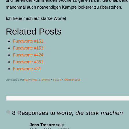
und Tiefen der kommenden Woche zu gehen kann; die unabwend
manchmal auch notwendigen Kämpfe lockerer zu überstehen.
Ich freue mich auf starke Worte!
Related Posts
Fundworte #151
Fundworte #153
Fundworte #424
Fundworte #351
Fundworte #31
Getagged mit
Irgendwas ist immer
•
Lesen
•
Menschsein
8 Responses to
worte, die stark machen
Jens Tresore
sagt: