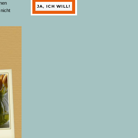
onen
 nicht