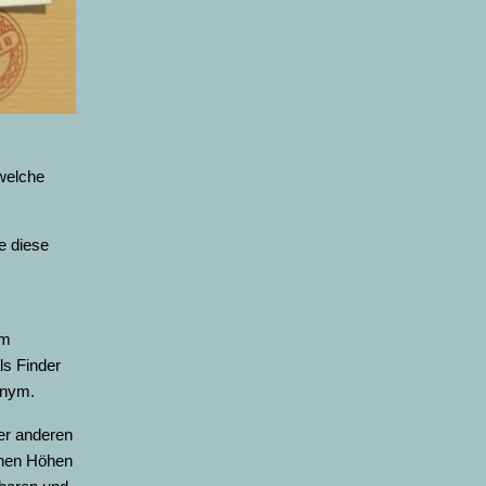
welche
e diese
um
ls Finder
onym.
er anderen
ichen Höhen