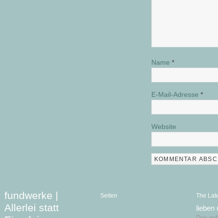
Name
*
E-Mail-Adresse
*
Website
fundwerke |
Seiten
The Lat
Allerlei statt
lieben
Das geht