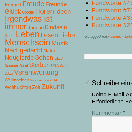
Fundworte #4
Freude
Freunde
Freiheit
Fundworte #7
Hören
Glück
Ideen
Google
Fundworte #3
Irgendwas ist
Fundworte #2
immer
Kindsein
Jugend
Leben
Lesen
Liebe
Kunst
Getagged mit
Freunde
•
Leb
Menschsein
Musik
Nachgedacht
Natur
Neugierde
Sehen
SEO
Sterben
USA Wahl
Sommer
Sport
Verantwortung
2016
Weihnachten
Weihnachten 2014
Schreibe ei
Zukunft
Zeit
Weltbuchtag
Deine E-Mail-Adr
Erforderliche Fe
Kommentar
*