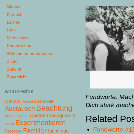
Globus
Klartext
Lernen
Lyrik
Menschsein
Persönliches
Webcontentmanagement
Zitate
Zukunft
Zuversicht
WORTGEWÖLK
Fundworte: Mach
Arbeit
2015
2016
Advent 2014
Dich stark mach
Beachtung
Austausch
Contentmanagement
Related Po
Chill
Branding
Experimentieren
Essen
Fundworte #1
Familie
Flüchtlinge
Facebook