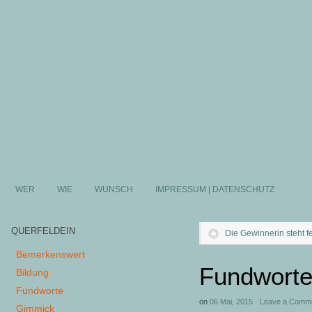
WER
WIE
WUNSCH
IMPRESSUM | DATENSCHUTZ
QUERFELDEIN
Die Gewinnerin steht fe
Bemerkenswert
Fundworte
Bildung
Fundworte
on
06 Mai, 2015
·
Leave a Comm
Gimmick