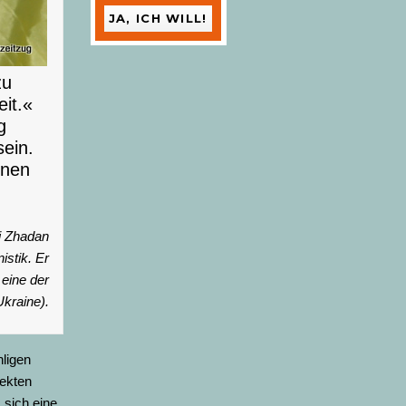
zu
it.«
g
ein.
nnen
j Zhadan
stik. Er
 eine der
kraine).
hligen
jekten
 sich eine