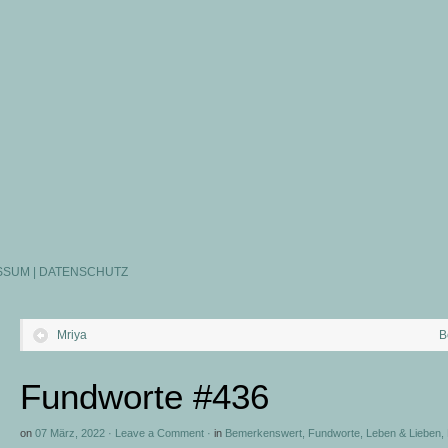
SSUM | DATENSCHUTZ
Mriya
B
Fundworte #436
on
07 März, 2022
·
Leave a Comment
·
in
Bemerkenswert
,
Fundworte
,
Leben & Lieben
,