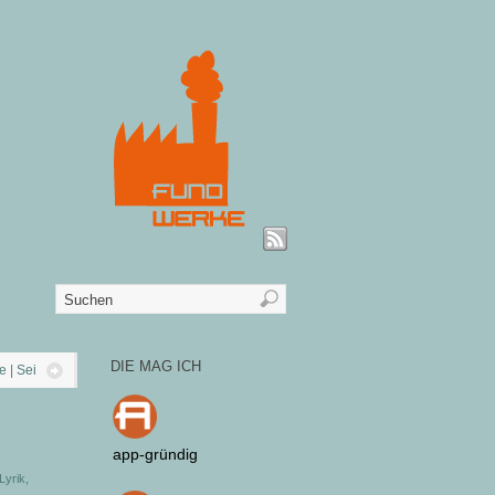
DIE MAG ICH
e | Sei
app-gründig
Lyrik
,