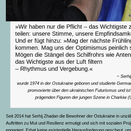
»Wir haben nur die Pflicht – das Wichtigste 
teilen: unsere Stimme, unsere Empfindsamke
Und er fügt hinzu: »Mag der nächste Frühlin
kommen. Mag uns der Optimismus peinlich s
Mögen die Stängel des Schilfrohrs wie Ante
das Wichtigste aus der Luft filtern
– Rhythmus und Vergebung.«
~ Serhi
wurde 1974 in der Ostukraine geboren und studierte Germani
promovierte über den ukrainischen Futurismus und ist
prägenden Figuren der jungen Szene in Charkiw (U
Seit 2014 hat Serhij Zhadan die Bewohner der Ostukraine in unzä
Auftritten zu Mut und Resilienz ermutigt und sich mit sozialen Pro
engagiert. Erhat keine existentielle Herausforderung gescheut, um