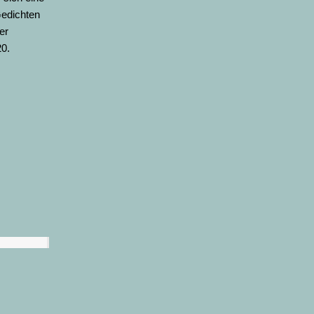
Gedichten
er
20.