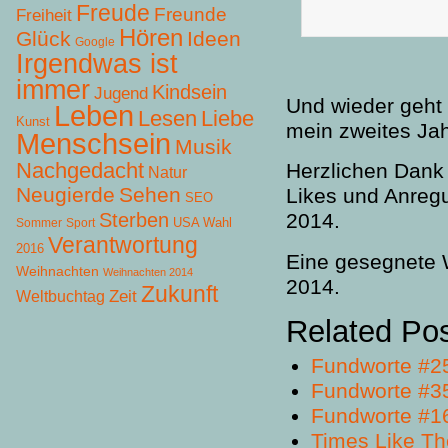
Freude
Freunde
Freiheit
Hören
Glück
Ideen
Google
Irgendwas ist
immer
Kindsein
Jugend
Und wieder geht 
Leben
Lesen
Liebe
Kunst
mein zweites Jah
Menschsein
Musik
Nachgedacht
Herzlichen Dank 
Natur
Neugierde
Sehen
Likes und Anregu
SEO
Sterben
2014.
USA Wahl
Sommer
Sport
Verantwortung
2016
Eine gesegnete W
Weihnachten
Weihnachten 2014
2014.
Zukunft
Zeit
Weltbuchtag
Related Po
Fundworte #2
Fundworte #3
Fundworte #1
Times Like Th