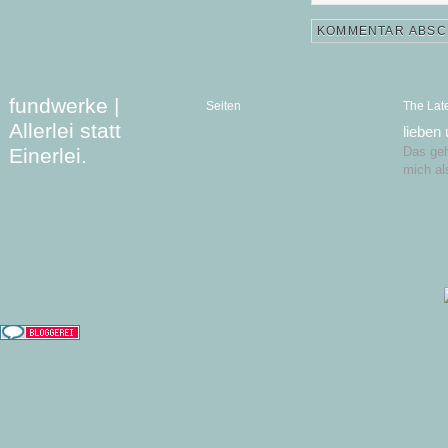
fundwerke |
Seiten
The Lat
Allerlei statt
lieben
Einerlei.
Das geht
mich al