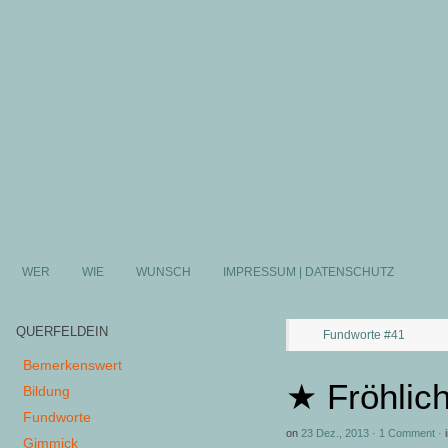
WER
WIE
WUNSCH
IMPRESSUM | DATENSCHUTZ
QUERFELDEIN
Fundworte #41
Bemerkenswert
★ Fröhlic
Bildung
Fundworte
on
23 Dez., 2013
·
1 Comment
·
Gimmick