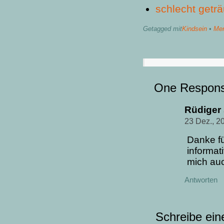
schlecht getr
Getagged mit
Kindsein
•
Men
One Respon
Rüdiger
23 Dez., 2
Danke fü
informat
mich au
Antworten
Schreibe ei