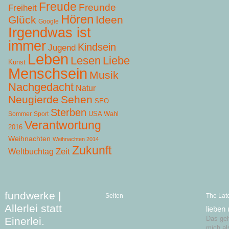
Freude
Freunde
Freiheit
Hören
Glück
Ideen
Google
Irgendwas ist
immer
Kindsein
Jugend
Leben
Lesen
Liebe
Kunst
Menschsein
Musik
Nachgedacht
Natur
Neugierde
Sehen
SEO
Sterben
USA Wahl
Sommer
Sport
Verantwortung
2016
Weihnachten
Weihnachten 2014
Zukunft
Zeit
Weltbuchtag
fundwerke |
Seiten
The Lat
Allerlei statt
lieben
Einerlei.
Das geht
mich al