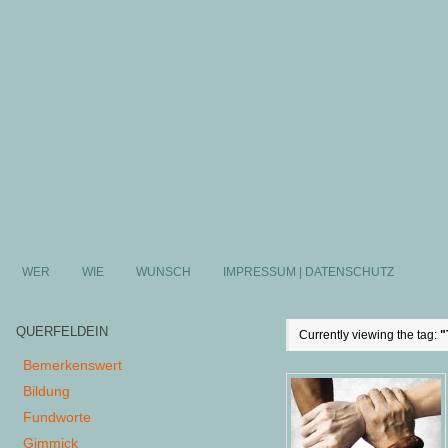
WER
WIE
WUNSCH
IMPRESSUM | DATENSCHUTZ
QUERFELDEIN
Currently viewing the tag:
"
Bemerkenswert
Bildung
Fundworte
Gimmick