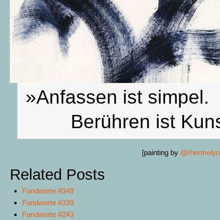
»Anfassen ist simpel.
Berühren ist Kuns
[painting by
@rhermelynd
Related Posts
Fundworte #349
Fundworte #339
Fundworte #243