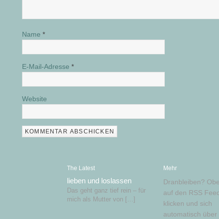
Name
*
E-Mail-Adresse
*
Website
The Latest
Mehr
lieben und loslassen
Dranbleiben? Obe
Das geht ganz tief rein – für
auf den RSS Feed
mich als Mutter von […]
klicken und sich
automatisch über