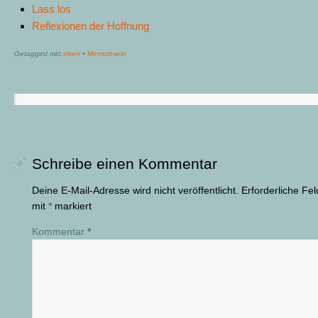
Lass los
Reflexionen der Hoffnung
Getagged mit
Leben
•
Menschsein
Schreibe einen Kommentar
Deine E-Mail-Adresse wird nicht veröffentlicht.
Erforderliche Fel
mit
*
markiert
Kommentar
*