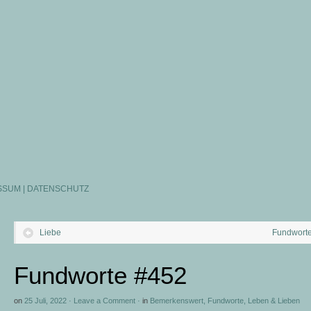
SSUM | DATENSCHUTZ
Liebe
Fundwort
Fundworte #452
on
25 Juli, 2022
·
Leave a Comment
·
in
Bemerkenswert
,
Fundworte
,
Leben & Lieben