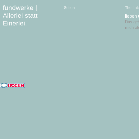
fundwerke |
Seiten
The Lat
Allerlei statt
lieben
Einerlei.
Das geht
mich al