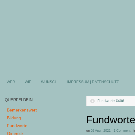
WER
WIE
WUNSCH
IMPRESSUM | DATENSCHUTZ
QUERFELDEIN
Fundworte #406
Bemerkenswert
Fundworte
Bildung
Fundworte
on
02 Aug., 2021
·
1 Comment
·
i
Gimmick