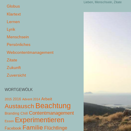
Lieben
,
Menschsein
,
Zitate
Globus
Klartext
Lernen
Lyrik
Menschsein
Persönliches
Webcontentmanagement
Zitate
Zukunft
Zuversicht
WORTGEWÖLK
Arbeit
2015
2016
Advent 2014
Beachtung
Austausch
Contentmanagement
Chill
Branding
Experimentieren
Essen
Familie
Flüchtlinge
Facebook