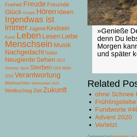
Freude
Freunde
Freiheit
Hören
Glück
Ideen
Google
Irgendwas ist
immer
Kindsein
Jugend
»Genieße De
Leben
Lesen
Liebe
denn Du lebs
Kunst
Menschsein
Musik
Morgen kann
Nachgedacht
und später k
Natur
Neugierde
Sehen
SEO
Sterben
USA Wahl
Sommer
Sport
Verantwortung
2016
Related Po
Weihnachten
Weihnachten 2014
Zukunft
Zeit
Weltbuchtag
ohne Schnee 
Frühlingsliebe
Fundworte #4
Advent 2020
Verletzt
Getagged mit
Irgendwas ist