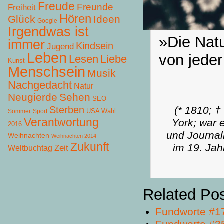
Freude
Freunde
Freiheit
Hören
Glück
Ideen
Google
Irgendwas ist
»Die Nat
immer
Kindsein
Jugend
Leben
von jeder
Lesen
Liebe
Kunst
Menschsein
Musik
Nachgedacht
Natur
Neugierde
Sehen
SEO
(* 1810; †
Sterben
USA Wahl
Sommer
Sport
Verantwortung
York; war e
2016
und Journal
Weihnachten
Weihnachten 2014
Zukunft
im 19. Jah
Zeit
Weltbuchtag
Related Po
Fundworte #1