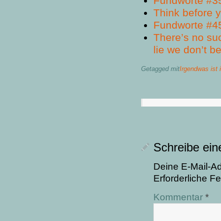
Fundworte #3
Think before y
Fundworte #4
There’s no suc
lie we don’t b
Getagged mit
Irgendwas ist
Schreibe ei
Deine E-Mail-Adr
Erforderliche Fe
Kommentar
*