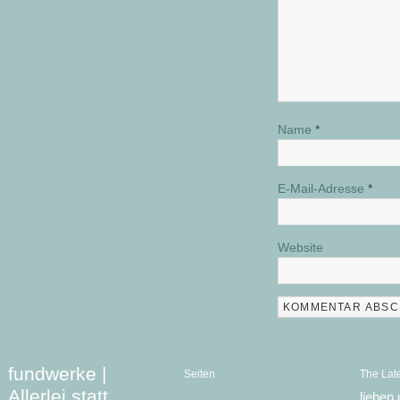
Name
*
E-Mail-Adresse
*
Website
fundwerke |
Seiten
The Lat
Allerlei statt
lieben