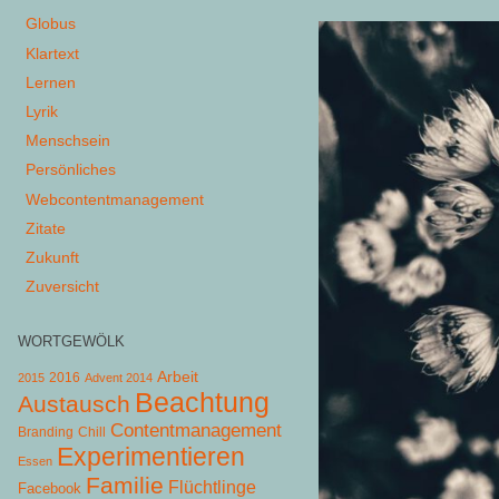
Globus
Klartext
Lernen
Lyrik
Menschsein
Persönliches
Webcontentmanagement
Zitate
Zukunft
Zuversicht
WORTGEWÖLK
Arbeit
2015
2016
Advent 2014
Beachtung
Austausch
Contentmanagement
Chill
Branding
Experimentieren
Essen
Familie
Flüchtlinge
Facebook