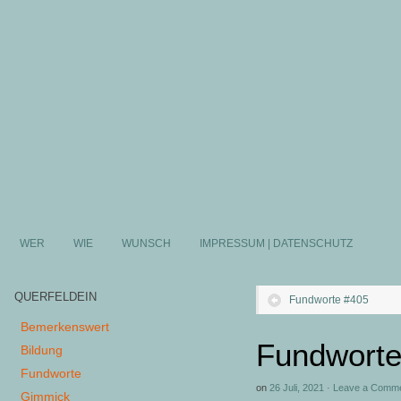
WER
WIE
WUNSCH
IMPRESSUM | DATENSCHUTZ
QUERFELDEIN
Fundworte #405
Bemerkenswert
Fundworte
Bildung
Fundworte
on
26 Juli, 2021
·
Leave a Comm
Gimmick