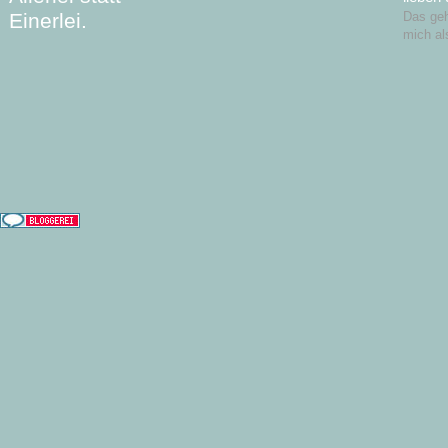
Einerlei.
Das geht
mich al