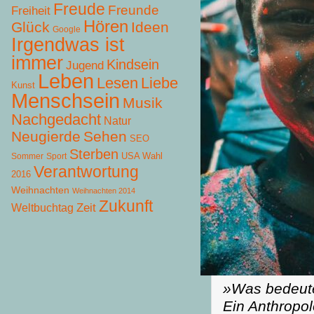
Freude
Freunde
Freiheit
Hören
Glück
Ideen
Google
Irgendwas ist
immer
Kindsein
Jugend
Leben
Lesen
Liebe
Kunst
Menschsein
Musik
Nachgedacht
Natur
Neugierde
Sehen
SEO
Sterben
USA Wahl
Sommer
Sport
Verantwortung
2016
Weihnachten
Weihnachten 2014
Zukunft
Zeit
Weltbuchtag
»Was bedeut
Ein Anthropol