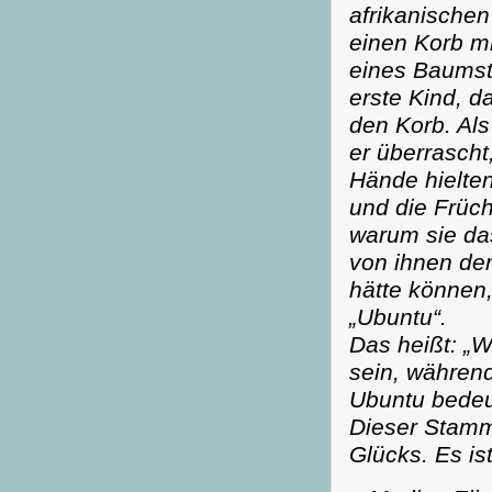
afrikanischen
einen Korb mi
eines Baumst
erste Kind, 
den Korb. Als
er überrasch
Hände hielten
und die Frücht
warum sie da
von ihnen de
hätte können,
„Ubuntu“.
Das heißt: „W
sein, während
Ubuntu bedeute
Dieser Stamm
Glücks. Es is