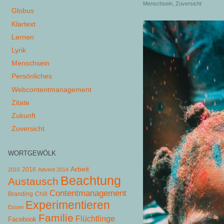
Menschsein
,
Zuversicht
Globus
Klartext
Lernen
Lyrik
Menschsein
Persönliches
Webcontentmanagement
Zitate
Zukunft
Zuversicht
WORTGEWÖLK
Arbeit
2015
2016
Advent 2014
Beachtung
Austausch
Contentmanagement
Chill
Branding
Experimentieren
Essen
Familie
Flüchtlinge
Facebook