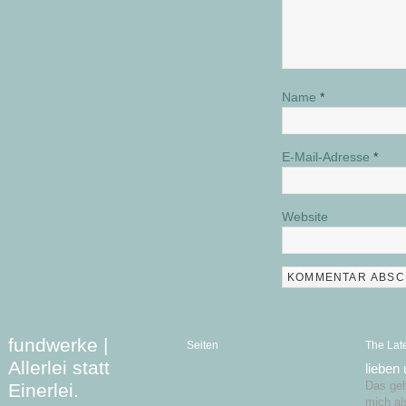
Name
*
E-Mail-Adresse
*
Website
fundwerke |
Seiten
The Lat
Allerlei statt
lieben
Einerlei.
Das geht
mich al