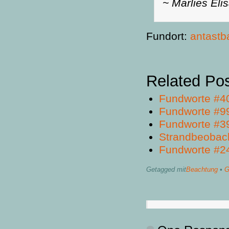
~ Marlies Eli
Fundort:
antastb
Related Po
Fundworte #4
Fundworte #9
Fundworte #3
Strandbeobac
Fundworte #2
Getagged mit
Beachtung
•
G