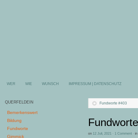
WER
WIE
WUNSCH
IMPRESSUM | DATENSCHUTZ
QUERFELDEIN
Fundworte #403
Bemerkenswert
Fundworte
Bildung
Fundworte
on
12 Juli, 2021
·
1 Comment
·
in
Gimmick