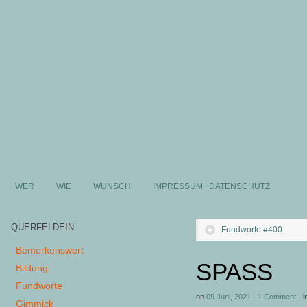
WER
WIE
WUNSCH
IMPRESSUM | DATENSCHUTZ
QUERFELDEIN
Fundworte #400
Bemerkenswert
SPASS
Bildung
Fundworte
on
09 Juni, 2021
·
1 Comment
·
i
Gimmick