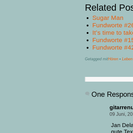
Related Po
Sugar Man
Fundworte #2
It’s time to ta
Fundworte #1
Fundworte #4
Getagged mit
Hören
•
Leben
One Respon
gitarren
09 Juni, 2
Jan Dela
gute Tex