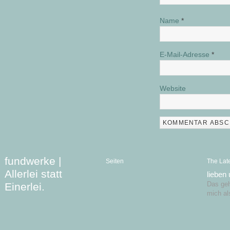
Name
*
E-Mail-Adresse
*
Website
fundwerke |
Seiten
The Lat
Allerlei statt
lieben
Einerlei.
Das geht
mich al