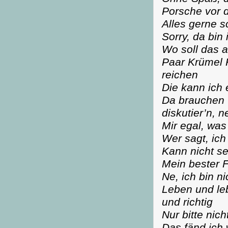
Porsche vor d
Alles gerne s
Sorry, da bin
Wo soll das a
Paar Krümel 
reichen
Die kann ich
Da brauchen w
diskutier’n, n
Mir egal, was
Wer sagt, ic
Kann nicht se
Mein bester
Ne, ich bin ni
Leben und leb
und richtig
Nur bitte nic
Das fänd ich w