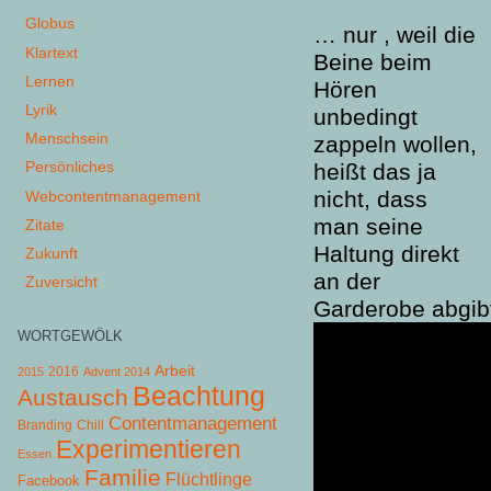
Globus
… nur , weil die
Klartext
Beine beim
Lernen
Hören
Lyrik
unbedingt
Menschsein
zappeln wollen,
Persönliches
heißt das ja
nicht, dass
Webcontentmanagement
man seine
Zitate
Haltung direkt
Zukunft
an der
Zuversicht
Garderobe abgibt
WORTGEWÖLK
Arbeit
2015
2016
Advent 2014
Beachtung
Austausch
Contentmanagement
Chill
Branding
Experimentieren
Essen
Familie
Flüchtlinge
Facebook