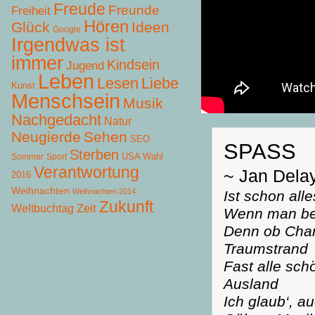
Freude
Freunde
Freiheit
Hören
Glück
Ideen
Google
Irgendwas ist
immer
Kindsein
Jugend
Leben
Lesen
Liebe
Kunst
Menschsein
Musik
Nachgedacht
Natur
Neugierde
Sehen
SEO
SPASS
Sterben
USA Wahl
Sommer
Sport
Verantwortung
~ Jan Dela
2016
Weihnachten
Weihnachten 2014
Ist schon alle
Zukunft
Zeit
Weltbuchtag
Wenn man bes
Denn ob Cha
Traumstrand
Fast alle sc
Ausland
Ich glaub‘, a