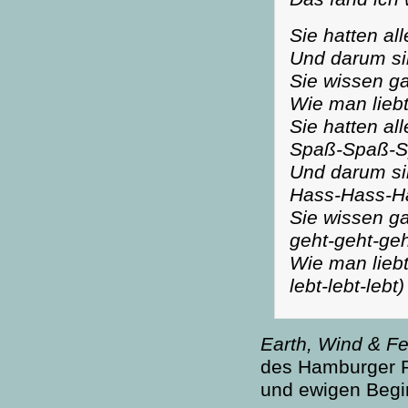
Sie hatten al
Und darum sin
Sie wissen ga
Wie man liebt
Sie hatten al
Spaß-Spaß-S
Und darum si
Hass-Hass-H
Sie wissen ga
geht-geht-geh
Wie man liebt
lebt-lebt-lebt)
Earth, Wind & Fe
des Hamburger R
und ewigen Begi