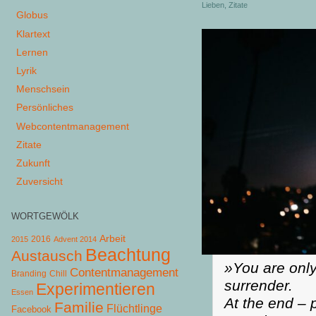
Lieben
,
Zitate
Globus
Klartext
Lernen
Lyrik
Menschsein
Persönliches
Webcontentmanagement
Zitate
Zukunft
Zuversicht
WORTGEWÖLK
Arbeit
2015
2016
Advent 2014
Beachtung
Austausch
»You are only
Contentmanagement
Chill
Branding
surrender.
Experimentieren
Essen
At the end –
Familie
Flüchtlinge
Facebook