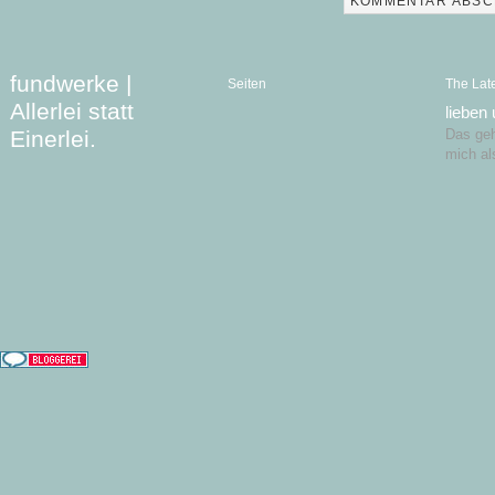
fundwerke |
Seiten
The Lat
Allerlei statt
lieben
Einerlei.
Das geht
mich al