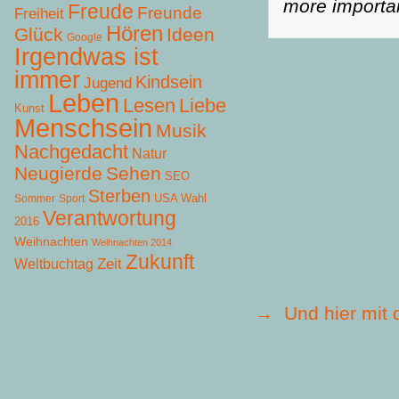
more importan
Freude
Freunde
Freiheit
Hören
Glück
Ideen
Google
Irgendwas ist
immer
Kindsein
Jugend
Leben
Lesen
Liebe
Kunst
Menschsein
Musik
Nachgedacht
Natur
Neugierde
Sehen
SEO
Sterben
USA Wahl
Sommer
Sport
Verantwortung
2016
Weihnachten
Weihnachten 2014
Zukunft
Zeit
Weltbuchtag
→
Und hier mit 