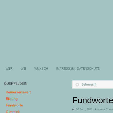
WER
WIE
WUNSCH
IMPRESSUM | DATENSCHUTZ
QUERFELDEIN
Sehnsucht
Bemerkenswert
Fundworte
Bildung
Fundworte
on
06 Jan., 2021
·
Leave a Com
Gimmick