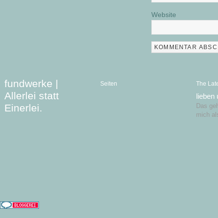
Website
fundwerke |
Seiten
The Lat
Allerlei statt
lieben
Einerlei.
Das geht
mich al