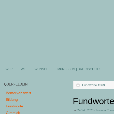
WER
WIE
WUNSCH
IMPRESSUM | DATENSCHUTZ
QUERFELDEIN
Fundworte #369
Bemerkenswert
Fundworte
Bildung
Fundworte
on
05 Okt., 2020
·
Leave a Com
Gimmick