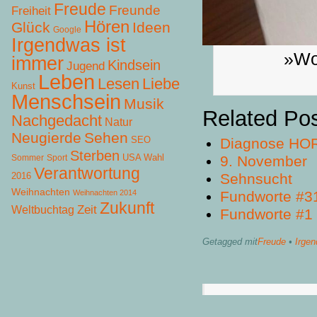
Freude
Freunde
Freiheit
Hören
Glück
Ideen
Google
Irgendwas ist
»Wor
immer
Kindsein
Jugend
Leben
Lesen
Liebe
Kunst
Menschsein
Musik
Related Po
Nachgedacht
Natur
Neugierde
Sehen
SEO
Diagnose HO
Sterben
USA Wahl
9. November
Sommer
Sport
Verantwortung
Sehnsucht
2016
Weihnachten
Fundworte #3
Weihnachten 2014
Zukunft
Zeit
Weltbuchtag
Fundworte #1
Getagged mit
Freude
•
Irgen