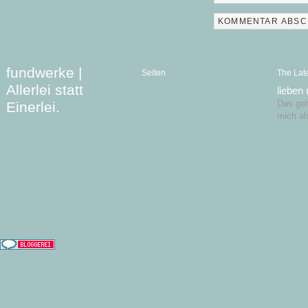
fundwerke |
Seiten
The Lat
Allerlei statt
lieben
Einerlei.
Das geht
mich al