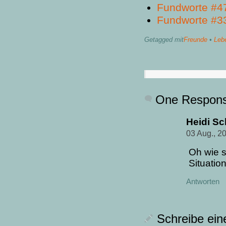
Fundworte #4
Fundworte #3
Getagged mit
Freunde
•
Leb
One Respon
Heidi S
03 Aug., 2
Oh wie s
Situatio
Antworten
Schreibe ei