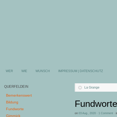
WER
WIE
WUNSCH
IMPRESSUM | DATENSCHUTZ
QUERFELDEIN
La Grange
Bemerkenswert
Fundworte
Bildung
Fundworte
on
03 Aug., 2020
·
1 Comment
·
i
Gimmick