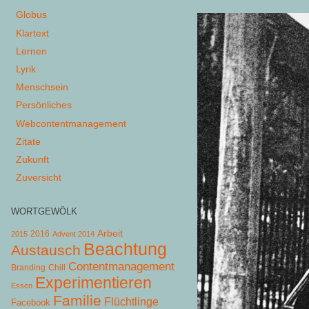
Globus
Klartext
Lernen
Lyrik
Menschsein
Persönliches
Webcontentmanagement
Zitate
Zukunft
Zuversicht
WORTGEWÖLK
Arbeit
2015
2016
Advent 2014
Beachtung
Austausch
Contentmanagement
Chill
Branding
Experimentieren
Essen
Familie
Flüchtlinge
Facebook