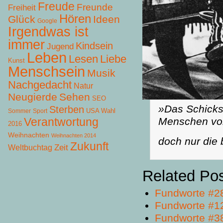
Freude
Freunde
Freiheit
Hören
Glück
Ideen
Google
Irgendwas ist
immer
Kindsein
Jugend
Leben
Lesen
Liebe
Kunst
Menschsein
Musik
Nachgedacht
Natur
Neugierde
Sehen
SEO
»Das Schicksa
Sterben
USA Wahl
Sommer
Sport
Verantwortung
Menschen vor
2016
Weihnachten
Weihnachten 2014
doch nur die 
Zukunft
Zeit
Weltbuchtag
Related Po
Fundworte #2
Fundworte #1
Fundworte #3