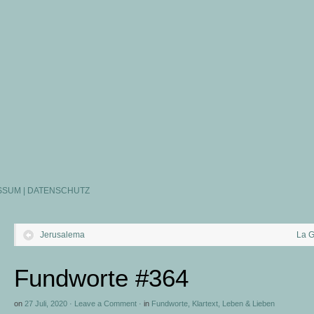
SSUM | DATENSCHUTZ
Jerusalema
La 
Fundworte #364
on
27 Juli, 2020
·
Leave a Comment
·
in
Fundworte
,
Klartext
,
Leben & Lieben