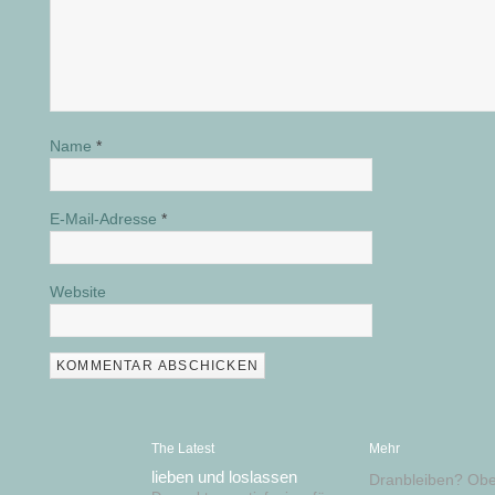
Name
*
E-Mail-Adresse
*
Website
The Latest
Mehr
lieben und loslassen
Dranbleiben? Obe