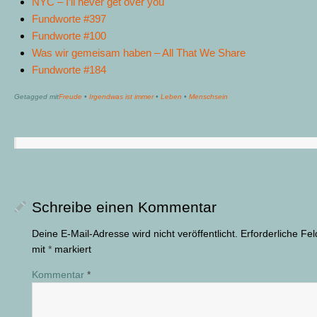
NYC – I’ll never get over you
Fundworte #397
Fundworte #100
Was wir gemeisam haben – All That We Share
Fundworte #184
Getagged mit
Freude
•
Irgendwas ist immer
•
Leben
•
Menschsein
Schreibe einen Kommentar
Deine E-Mail-Adresse wird nicht veröffentlicht.
Erforderliche Fel
mit
*
markiert
Kommentar
*