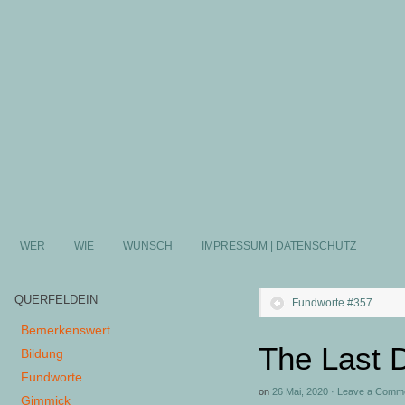
WER
WIE
WUNSCH
IMPRESSUM | DATENSCHUTZ
QUERFELDEIN
Fundworte #357
Bemerkenswert
The Last 
Bildung
Fundworte
on
26 Mai, 2020
·
Leave a Comm
Gimmick