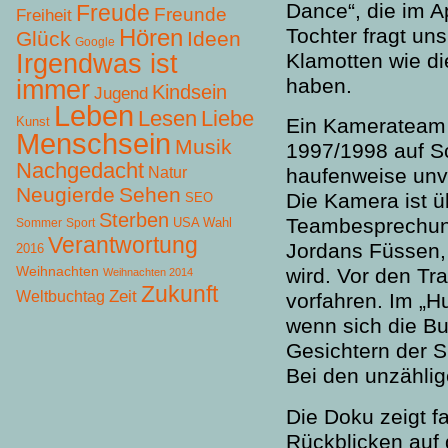
Dance“, die im A
Freude
Freunde
Freiheit
Hören
Tochter fragt un
Glück
Ideen
Google
Irgendwas ist
Klamotten wie d
haben.
immer
Kindsein
Jugend
Leben
Lesen
Liebe
Kunst
Ein Kamerateam b
Menschsein
Musik
1997/1998 auf Sch
Nachgedacht
Natur
haufenweise unve
Neugierde
Sehen
Die Kamera ist ü
SEO
Sterben
Teambesprechung
USA Wahl
Sommer
Sport
Verantwortung
Jordans Füssen,
2016
Weihnachten
wird. Vor den Tra
Weihnachten 2014
Zukunft
Zeit
Weltbuchtag
vorfahren. Im „H
wenn sich die Bu
Gesichtern der S
Bei den unzähli
Die Doku zeigt fa
Rückblicken auf 