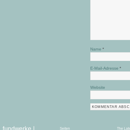
Name
*
E-Mail-Adresse
*
Website
fundwerke |
Seiten
The Lat