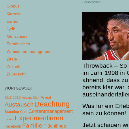
Persönliches
Globus
Klartext
Lernen
Lyrik
Menschsein
Persönliches
Webcontentmanagement
Zitate
Throwback – So 
Zukunft
im Jahr 1998 in 
Zuversicht
ahnend, dass zu 
bereits klar wa
WORTGEWÖLK
auseinanderfalle
Arbeit
2015
2016
Advent 2014
Beachtung
Austausch
Was für ein Erle
Contentmanagement
Chill
sein zu können!
Branding
Experimentieren
Essen
Jetzt schauen wir
Familie
Flüchtlinge
Facebook