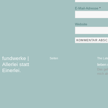
E-Mail-Adresse
*
Website
fundwerke |
Seiten
The Lat
Allerlei statt
lieben
Einerlei.
Das geht
mich al