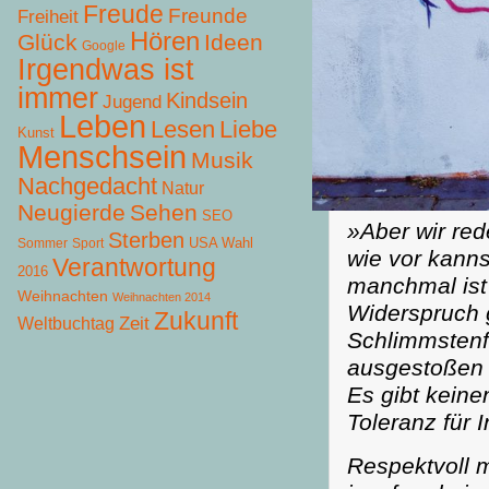
Freude
Freunde
Freiheit
Hören
Glück
Ideen
Google
Irgendwas ist
immer
Kindsein
Jugend
Leben
Lesen
Liebe
Kunst
Menschsein
Musik
Nachgedacht
Natur
Neugierde
Sehen
SEO
»Aber wir re
Sterben
USA Wahl
Sommer
Sport
wie vor kanns
Verantwortung
2016
manchmal ist
Weihnachten
Weihnachten 2014
Widerspruch 
Zukunft
Zeit
Weltbuchtag
Schlimmstenfa
ausgestoßen 
Es gibt keine
Toleranz für I
Respektvoll 