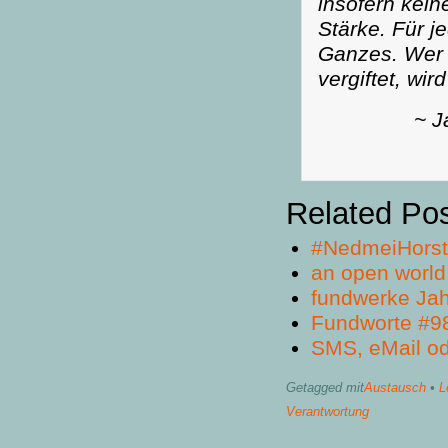
insofern kei
Stärke. Für j
Ganzes. Wer 
vergiftet, wi
~ J
Related Po
#NedmeiHorst
an open world
fundwerke Jah
Fundworte #9
SMS, eMail o
Getagged mit
Austausch
•
L
Verantwortung