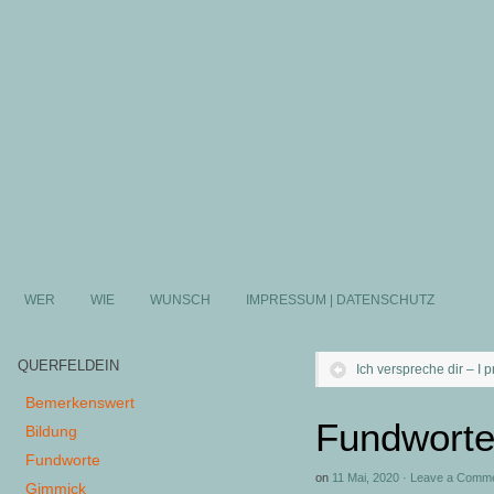
WER
WIE
WUNSCH
IMPRESSUM | DATENSCHUTZ
QUERFELDEIN
Ich verspreche dir – I 
Bemerkenswert
Fundworte
Bildung
Fundworte
on
11 Mai, 2020
·
Leave a Comm
Gimmick