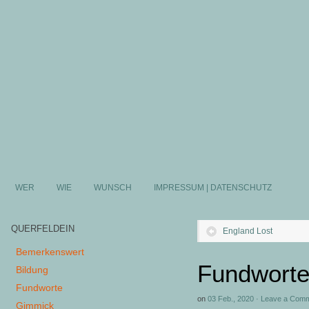
WER
WIE
WUNSCH
IMPRESSUM | DATENSCHUTZ
QUERFELDEIN
England Lost
Bemerkenswert
Fundworte
Bildung
Fundworte
on
03 Feb., 2020
·
Leave a Com
Gimmick