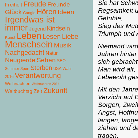
Sie hat Schw
Freude
Freunde
Freiheit
Regsamkeit u
Hören
Glück
Ideen
Google
Gefühle,
Irgendwas ist
Sieg des Mute
immer
Kindsein
Jugend
Triumph und A
Leben
Lesen
Liebe
Kunst
Menschsein
Musik
Niemand wird 
Nachgedacht
Jahren hinter
Natur
Neugierde
Sehen
sich gebracht
SEO
Sterben
Man wird alt
USA Wahl
Sommer
Sport
Verantwortung
Lebewohl ges
2016
Weihnachten
Weihnachten 2014
Mit den Jahre
Zukunft
Zeit
Weltbuchtag
Verzicht auf 
Sorgen, Zweif
Angst, Hoffnu
langen, lange
ziehen und de
tragen.