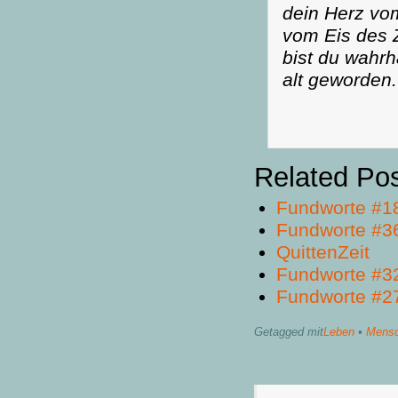
dein Herz v
vom Eis des Z
bist du wahrh
alt geworden.
Related Po
Fundworte #1
Fundworte #3
QuittenZeit
Fundworte #3
Fundworte #2
Getagged mit
Leben
•
Mensc