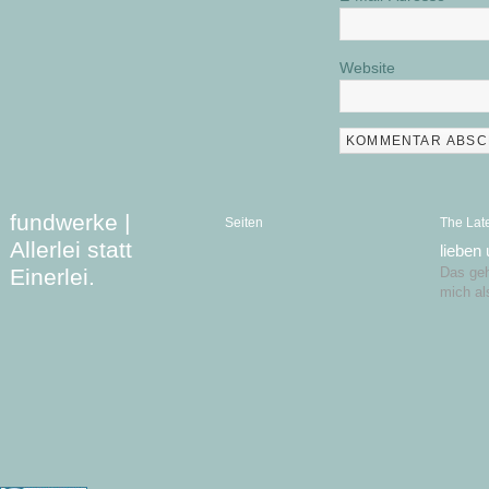
Website
fundwerke |
Seiten
The Lat
Allerlei statt
lieben
Einerlei.
Das geht
mich al