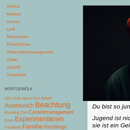
Globus
Klartext
Lernen
Lyrik
Menschsein
Persönliches
Webcontentmanagement
Zitate
Zukunft
Zuversicht
WORTGEWÖLK
Arbeit
2015
2016
Advent 2014
Beachtung
Austausch
Du bist so ju
Contentmanagement
Chill
Branding
Jugend ist ni
Experimentieren
Essen
sie ist ein G
Familie
Flüchtlinge
Facebook