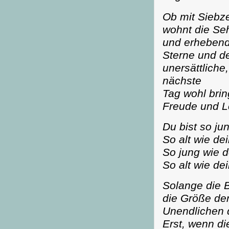
Ob mit Siebz
wohnt die Se
und erhebend
Sterne und d
unersättliche
nächste
Tag wohl bri
Freude und L
Du bist so ju
So alt wie dei
So jung wie d
So alt wie de
Solange die B
die Größe de
Unendlichen d
Erst, wenn di