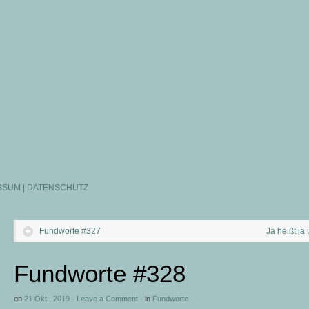
SSUM | DATENSCHUTZ
Fundworte #327
Ja heißt ja
Fundworte #328
on
21 Okt., 2019
·
Leave a Comment
·
in
Fundworte