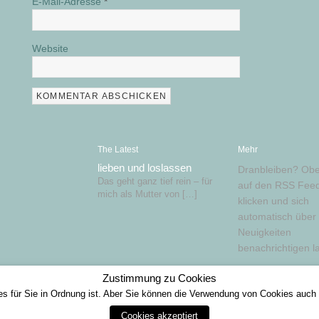
E-Mail-Adresse
*
Website
The Latest
Mehr
lieben und loslassen
Dranbleiben? Obe
Das geht ganz tief rein – für
auf den RSS Feed
mich als Mutter von […]
klicken und sich
automatisch über
Neuigkeiten
benachrichtigen l
Zustimmung zu Cookies
es für Sie in Ordnung ist. Aber Sie können die Verwendung von Cookies auc
Cookies akzeptiert