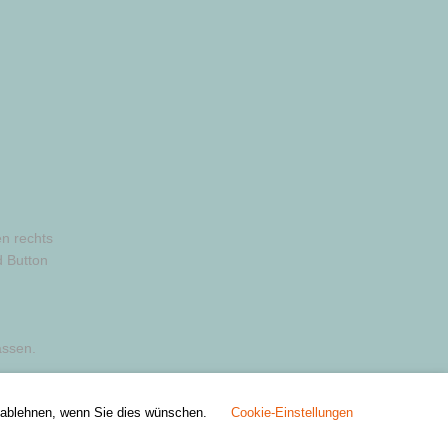
n rechts
 Button
assen.
h ablehnen, wenn Sie dies wünschen.
Cookie-Einstellungen