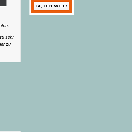
nten.
zu sehr
her zu