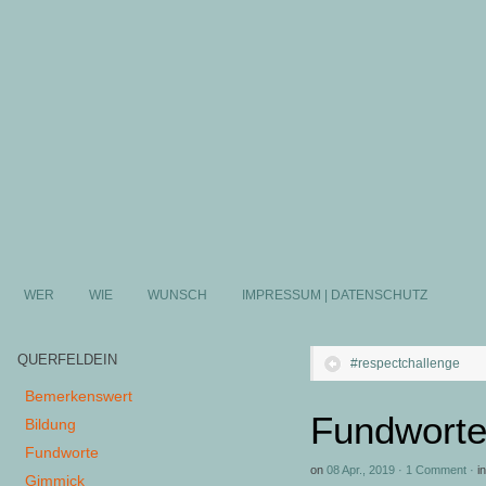
WER
WIE
WUNSCH
IMPRESSUM | DATENSCHUTZ
QUERFELDEIN
#respectchallenge
Bemerkenswert
Fundworte
Bildung
Fundworte
on
08 Apr., 2019
·
1 Comment
·
in
Gimmick