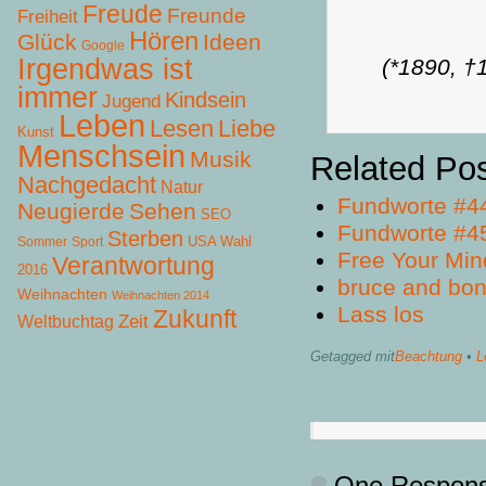
Freude
Freunde
Freiheit
Hören
Glück
Ideen
Google
Irgendwas ist
(*1890, †
immer
Kindsein
Jugend
Leben
Lesen
Liebe
Kunst
Menschsein
Musik
Related Po
Nachgedacht
Natur
Fundworte #4
Neugierde
Sehen
SEO
Fundworte #4
Sterben
USA Wahl
Sommer
Sport
Free Your Min
Verantwortung
2016
bruce and bo
Weihnachten
Weihnachten 2014
Lass los
Zukunft
Zeit
Weltbuchtag
Getagged mit
Beachtung
•
L
One Respon