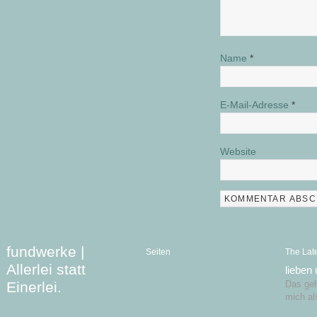
Name
*
E-Mail-Adresse
*
Website
fundwerke |
Seiten
The Lat
Allerlei statt
lieben
Einerlei.
Das geht
mich al