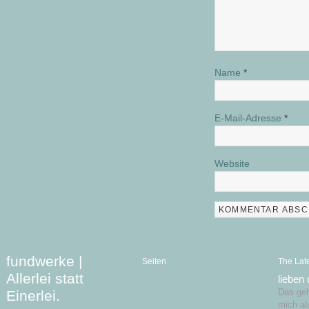
Name
*
E-Mail-Adresse
*
Website
fundwerke |
Seiten
The Lat
Allerlei statt
lieben
Einerlei.
Das geht
mich al