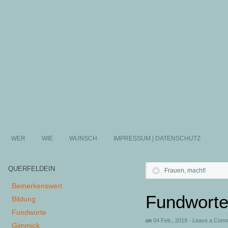
WER
WIE
WUNSCH
IMPRESSUM | DATENSCHUTZ
QUERFELDEIN
Frauen, macht!
Bemerkenswert
Fundworte
Bildung
Fundworte
on
04 Feb., 2019
·
Leave a Com
Gimmick