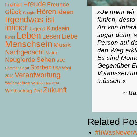
Freude
Freunde
Freiheit
Hören
Glück
Ideen
»Je mehr wir
Google
Irgendwas ist
fühlen, desto
immer
Art von Interak
Kindsein
Jugend
Leben
sogar dann, 
Lesen
Liebe
Kunst
Person auf der
Menschsein
Musik
den Weg erklä
Nachgedacht
Natur
Es sind Mome
Neugierde
Sehen
SEO
Gegenüber En
Sterben
USA Wahl
Sommer
Sport
Voraussetzung
Verantwortung
2016
müssen.«
Weihnachten
Weihnachten 2014
Zukunft
Zeit
Weltbuchtag
~ Ba
Related Po
#ItWasNeverA