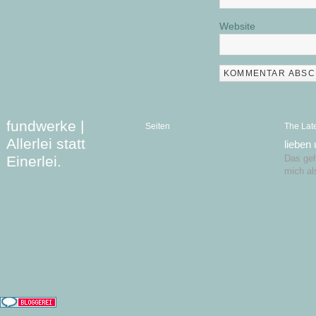
Website
fundwerke |
Seiten
The Lat
Allerlei statt
lieben
Einerlei.
Das geht
mich al