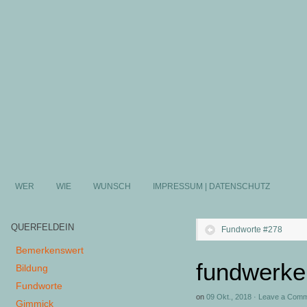
WER
WIE
WUNSCH
IMPRESSUM | DATENSCHUTZ
QUERFELDEIN
Fundworte #278
Bemerkenswert
fundwerke.
Bildung
Fundworte
on
09 Okt., 2018
·
Leave a Com
Gimmick