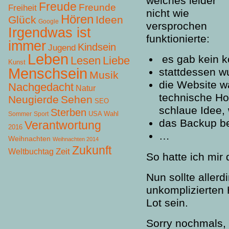
welches leider
Freude
Freunde
Freiheit
nicht wie
Hören
Glück
Ideen
Google
versprochen
Irgendwas ist
funktionierte:
immer
Kindsein
Jugend
Leben
es gab kein k
Lesen
Liebe
Kunst
Menschsein
stattdessen w
Musik
die Website wa
Nachgedacht
Natur
technische Ho
Neugierde
Sehen
SEO
schlaue Idee, 
Sterben
USA Wahl
Sommer
Sport
das Backup be
Verantwortung
2016
…
Weihnachten
Weihnachten 2014
Zukunft
Zeit
Weltbuchtag
So hatte ich mir 
Nun sollte aller
unkomplizierten 
Lot sein.
Sorry nochmals, 