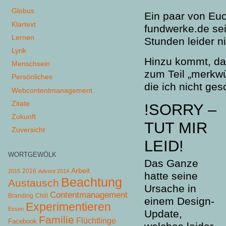
Globus
Ein paar von Euc
Klartext
fundwerke.de sei
Lernen
Stunden leider ni
Lyrik
Hinzu kommt, da
Menschsein
zum Teil „merkwü
Persönliches
die ich nicht ge
Webcontentmanagement
Zitate
!SORRY –
Zukunft
TUT MIR
Zuversicht
LEID!
WORTGEWÖLK
Das Ganze
Arbeit
2015
2016
Advent 2014
hatte seine
Beachtung
Austausch
Ursache in
Contentmanagement
Chill
Branding
einem Design-
Experimentieren
Essen
Update,
Familie
Flüchtlinge
Facebook