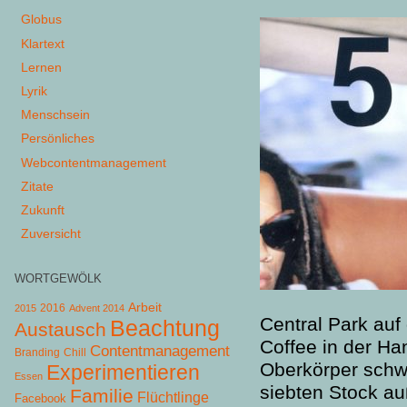
Globus
Klartext
Lernen
Lyrik
Menschsein
Persönliches
Webcontentmanagement
Zitate
Zukunft
Zuversicht
WORTGEWÖLK
Arbeit
2015
2016
Advent 2014
Central Park auf
Beachtung
Austausch
Coffee in der Ha
Contentmanagement
Chill
Branding
Oberkörper schwi
Experimentieren
Essen
siebten Stock au
Familie
Flüchtlinge
Facebook