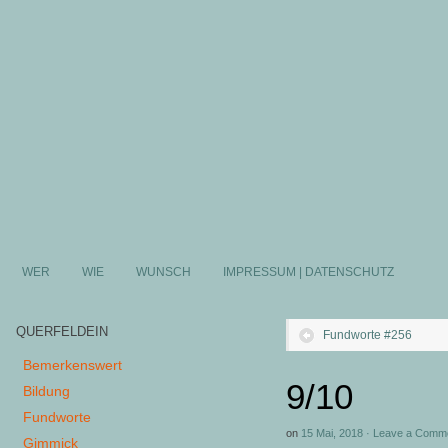
WER
WIE
WUNSCH
IMPRESSUM | DATENSCHUTZ
QUERFELDEIN
Fundworte #256
Bemerkenswert
9/10
Bildung
Fundworte
on
15 Mai, 2018
·
Leave a Comm
Gimmick