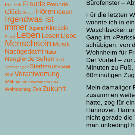
Bürofenster – Ab
Freude
Freunde
Freiheit
Hören
Glück
Ideen
Google
Für die letzten
Irgendwas ist
wohnte ich in e
immer
Kindsein
Jugend
Waschbecken un
Leben
Lesen
Liebe
Gang
im »Parksi
Kunst
Menschsein
Musik
schäbigen, von 
Nachgedacht
Wohnheim für F
Natur
Neugierde
Sehen
Der Vorteil – zur
SEO
Sterben
Minuten zu Fuß, 
USA Wahl
Sommer
Sport
Verantwortung
60minütigen Zugf
2016
Weihnachten
Weihnachten 2014
Mein damaliger F
Zukunft
Zeit
Weltbuchtag
zusammen weiter
hatte, zog für e
Hannover. Hanno
nicht gerade die
man unbedingt hi