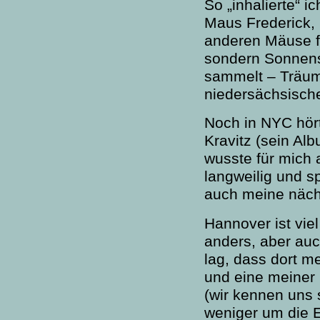
So „inhalierte“ i
Maus Frederick, 
anderen Mäuse f
sondern Sonnens
sammelt – Träum
niedersächsische
Noch in NYC hört
Kravitz (sein Alb
wusste für mich 
langweilig und s
auch meine nächs
Hannover ist vie
anders, aber auc
lag, dass dort m
und eine meiner
(wir kennen uns 
weniger um die E