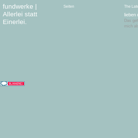
fundwerke |
Seiten
The Lat
Allerlei statt
lieben
Einerlei.
Das geht
mich al