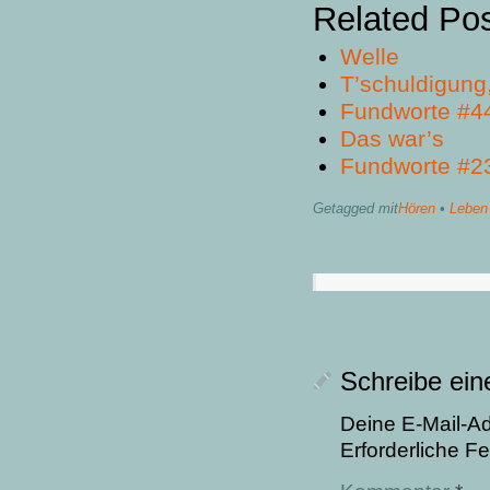
Related Po
Welle
T’schuldigung,
Fundworte #4
Das war’s
Fundworte #2
Getagged mit
Hören
•
Leben
Schreibe ei
Deine E-Mail-Adr
Erforderliche Fe