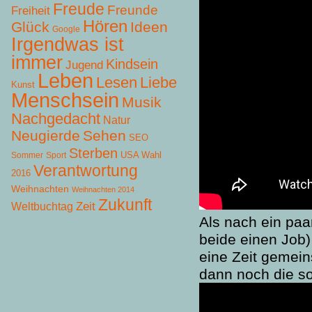
Freude
Freunde
Freiheit
Hören
Glück
Ideen
Google
Irgendwas ist
immer
Kindsein
Jugend
Leben
Lesen
Liebe
Kunst
Menschsein
Musik
Nachgedacht
Natur
Neugierde
Sehen
SEO
Sterben
USA Wahl
Sommer
Sport
Verantwortung
2016
Weihnachten
Weihnachten 2014
Zukunft
Zeit
Weltbuchtag
Als nach ein paa
beide einen Job)
eine Zeit gemei
dann noch die s