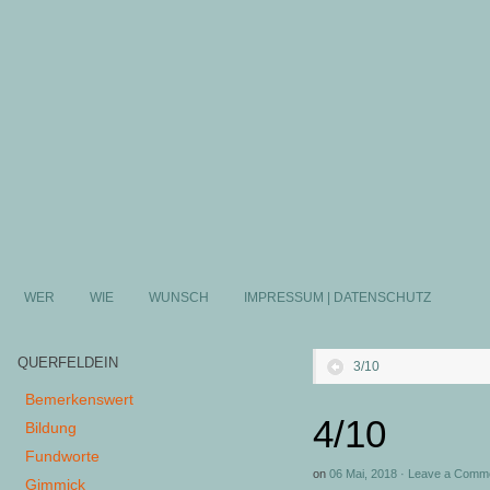
WER
WIE
WUNSCH
IMPRESSUM | DATENSCHUTZ
QUERFELDEIN
3/10
Bemerkenswert
4/10
Bildung
Fundworte
on
06 Mai, 2018
·
Leave a Comm
Gimmick