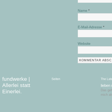
Name
*
E-Mail-Adresse
*
Website
fundwerke |
Seiten
The Lat
Allerlei statt
lieben
Einerlei.
Das geht
mich al