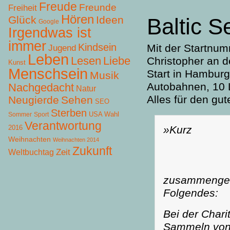
Freude
Freunde
Freiheit
Hören
Glück
Ideen
Baltic S
Google
Irgendwas ist
immer
Kindsein
Mit der Startn
Jugend
Leben
Lesen
Liebe
Christopher an de
Kunst
Menschsein
Start in Hamburg
Musik
Autobahnen, 10 
Nachgedacht
Natur
Alles für den gu
Neugierde
Sehen
SEO
Sterben
USA Wahl
Sommer
Sport
Verantwortung
2016
»Kurz
Weihnachten
Weihnachten 2014
Zukunft
Zeit
Weltbuchtag
zusammengefa
Folgendes:
Bei der Chari
Sammeln von