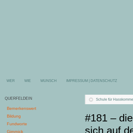
WER
WIE
WUNSCH
IMPRESSUM | DATENSCHUTZ
QUERFELDEIN
Schule für Hasskomme
Bemerkenswert
#181 – di
Bildung
Fundworte
sich auf 
Gimmick