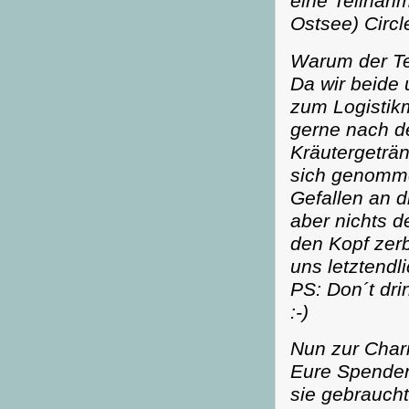
eine Teilnahm
Ostsee) Circ
Warum der T
Da wir beide
zum Logistik
gerne nach d
Kräutergeträ
sich genomme
Gefallen an 
aber nichts d
den Kopf zer
uns letztendl
PS: Don´t dri
:-)
Nun zur Chari
Eure Spende
sie gebrauch