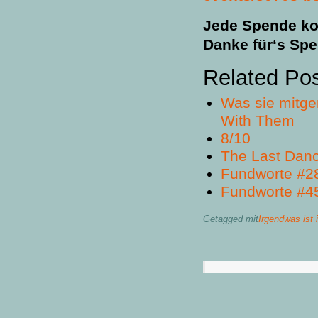
Jede Spende ko
Danke für‘s Spe
Related Po
Was sie mitg
With Them
8/10
The Last Dan
Fundworte #2
Fundworte #4
Getagged mit
Irgendwas ist