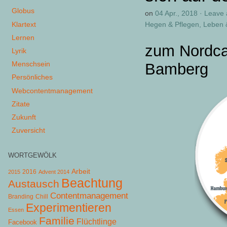
Globus
on
04 Apr., 2018
·
Leave
Klartext
Hegen & Pflegen
,
Leben 
Lernen
zum Nordca
Lyrik
Menschsein
Bamberg
Persönliches
Webcontentmanagement
Zitate
Zukunft
Zuversicht
WORTGEWÖLK
Arbeit
2015
2016
Advent 2014
Beachtung
Austausch
Contentmanagement
Chill
Branding
Experimentieren
Essen
Familie
Flüchtlinge
Facebook