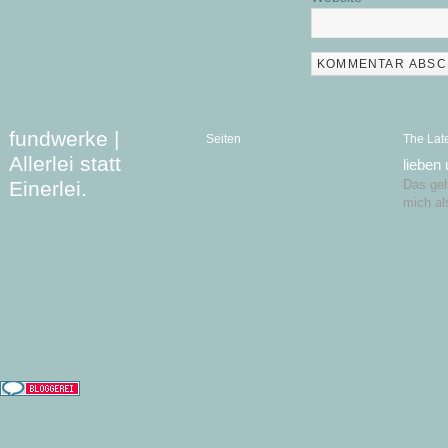
fundwerke |
Seiten
The Lat
Allerlei statt
lieben
Einerlei.
Das geht
mich al