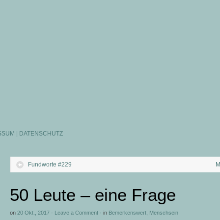
SSUM | DATENSCHUTZ
Fundworte #229
M
50 Leute – eine Frage
on
20 Okt., 2017
·
Leave a Comment
·
in
Bemerkenswert
,
Menschsein