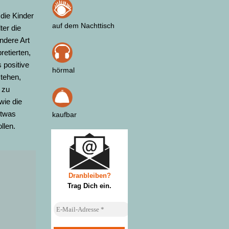
 die Kinder
auf dem Nachttisch
ter die
ndere Art
retierten,
s positive
hörmal
stehen,
 zu
wie die
etwas
kaufbar
llen.
Dranbleiben?
Trag Dich ein
.